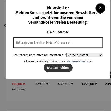
×
Newsletter
Melden Sie sich jetzt für unseren Newsletter an
und profitieren Sie von einer
versandkostenfreien Bestellung!
E-Mail-Adresse
Ich interessiere mich am meisten für
Mit einer Anmeldung stimme ich der
Werbevereinbarung
zu.
Jetzt anmelden!
Armbandu
Armbandu
Armbandu
Armbandu
Arm
hr |
hr | Alles
hr |
hr |
schwarz &
fließt –
ASKANIA
ASKANIA
AS
Verkaufspreis:
Regulärer Preis:
Regulärer Preis:
Regulärer Preis:
Reg
150,00 €
229,00 €
3.390,00 €
1.790,00 €
2.1
weiß –
Friedensr
AVUS
C.
T
Regulärer Preis:
Walter
eich
Chronogra
Bamberg
Aut
UVP
215,00 €
Gropius J.
Hundertw
ph
Art Déco
Albers
asser
Produktgalerie überspringen