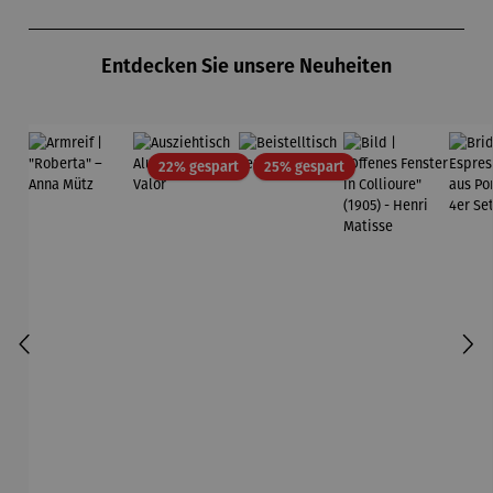
asser
Kandinsky
Produktgalerie überspringen
Entdecken Sie unsere Neuheiten
Rabatt
Rabatt
22% gespart
25% gespart