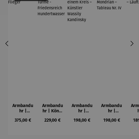
Armbandu
Armbandu
Armbandu
Armbandu
Arm
hr |
hr | König
hr |
hr |
Chronogra
der Türme
Kreise in
Künstler
Led
Regulärer Preis:
Regulärer Preis:
Regulärer Preis:
Regulärer Preis:
Reg
375,00 €
229,00 €
198,00 €
198,00 €
18
ph –
-
einem
Mondrian
ba
Flieger
Friedensr
Kreis –
– Tableau
L
eich
Künstler
Nr. IV
Hundertw
Wassily