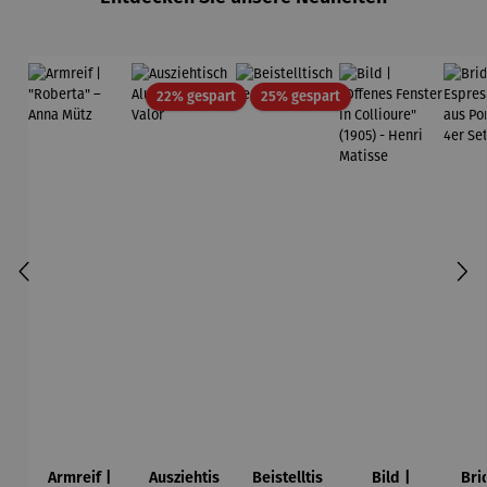
Rabatt
Rabatt
22% gespart
25% gespart
Armreif |
Ausziehtis
Beistelltis
Bild |
Bri