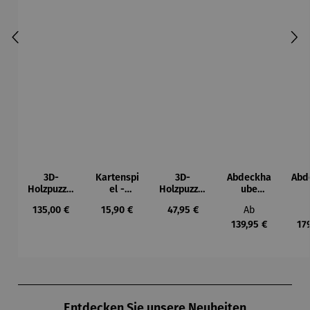
3D-
Kartenspi
3D-
Abdeckha
Abd
Holzpuzzle
el -
Holzpuzzle
ube
- Set
Mahlzeit
Eulen-
Wohnwag
Woh
Regulärer Preis:
Regulärer Preis:
Regulärer Preis:
Regulärer Prei
135,00 €
15,90 €
47,95 €
Ab
Weltkarte
Pendeluhr
en
139,95 €
17
Produktgalerie überspringen
Entdecken Sie unsere Neuheiten