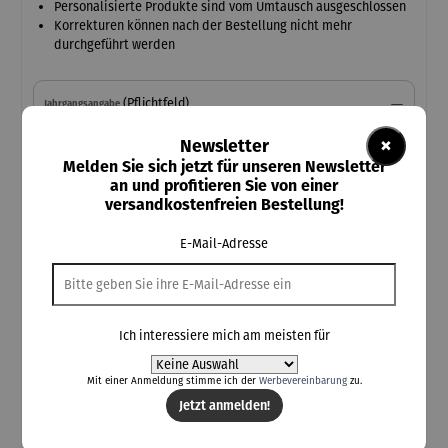
Personalisierte Produkte sind vom Umtausch ausgeschlossen
Korrekturen können nach der Bestellung nicht mehr
durchgeführt werden
(Pflichtfeld)
Jahrgangsangabe
×
Newsletter
Treffe hier die Auswahl des Jahrgangs
Diese Zahl steht mittig auf dem Cover
Melden Sie sich jetzt für unseren Newsletter
an und profitieren Sie von einer
versandkostenfreien Bestellung!
Jahrgangsangabe
E-Mail-Adresse
(Pflichtfeld)
Vorname des Beschenkten
Ich interessiere mich am meisten für
Hier den Vornamen des Beschenkten eintragen
Bitte auf eine korrekte Schreibweise achten
Mit einer Anmeldung stimme ich der
Werbevereinbarung
zu.
max. 20 Zeichen
Jetzt anmelden!
Vorname des Beschenkten