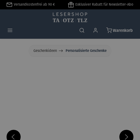
Versandkostenfrei ab 90 €
Exklusiver Rabatt für Newsletter-Abo
alt springen
Warenkorb
Geschenkideen
Personalisierte Geschenke
Bildergalerie überspringen