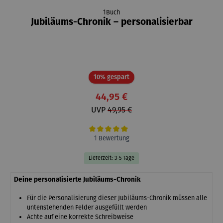
1Buch
Jubiläums-Chronik – personalisierbar
Rabatt
10% gespart
44,95 €
UVP
49,95 €
Durchschnittliche Bewertung von 5 von 5 Sternen
1 Bewertung
Lieferzeit: 3-5 Tage
Deine personalisierte Jubiläums-Chronik
Für die Personalisierung dieser Jubiläums-Chronik müssen alle
untenstehenden Felder ausgefüllt werden
Achte auf eine korrekte Schreibweise