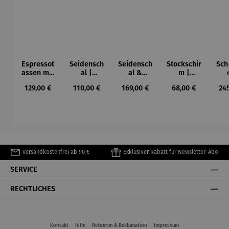
Espressot
Seidensch
Seidensch
Stockschir
Sch
assen mit
al |
al &
m |
Künstlerm
Seerosen
Stockschir
Seerosen
"Ro
Regulärer Preis:
Regulärer Preis:
Regulärer Preis:
Regulärer Preis:
Reg
129,00 €
110,00 €
169,00 €
68,00 €
24
otiven im
– Claude
m Set |
– Claude
–
4er-Set -
Monet
"Seerosen
Monet
M
Paul Klee
" – Claude
Monet
Versandkostenfrei ab 90 €
Exklusiver Rabatt für Newsletter-Abo
SERVICE
RECHTLICHES
Kontakt
Hilfe
Retouren & Reklamation
Impressum