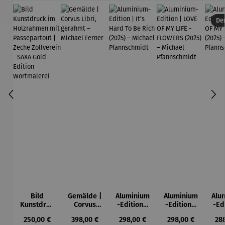
Der
Bild
Gemälde |
Aluminium
Aluminium
Alu
Kunstdruc
Corvus
-Edition |
-Edition |
-Ed
k im
Libri,
It’s Hard
LOVE OF
LO
Regulärer Preis:
Regulärer Preis:
Regulärer Preis:
Regulärer Preis:
Reg
250,00 €
398,00 €
298,00 €
298,00 €
28
Holzrahm
gerahmt –
To Be Rich
MY LIFE -
MY