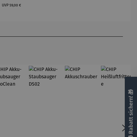
Regulärer Preis:
n |
ngssatz
UVP
59,00 €
Schlumpfi
ne
🎁 Rabatt sichern! 🎁