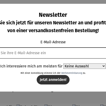
Newsletter
ie sich jetzt für unseren Newsletter an und profit
von einer versandkostenfreien Bestellung!
Die
Figur |
Figur |
Figur |
on 5 Sternen
wertung von 5 von 5 Sternen
hschnittliche Bewertung von 5 von 5 Sternen
E-Mail-Adresse
lümpfe
Blaumeise
Buchfink
Gimpelpa
aus
ar
rkaufspreis:
Verkaufspreis:
Regulärer Preis:
Regulärer Prei
,00 €
44,95 €
44,95 €
75,00 €
ststei
Regulärer Preis:
Regulärer Preis:
n |
P
59,00 €
UVP
55,00 €
lumpfi
Ich interessiere mich am meisten für
ne
Mit einer Anmeldung stimme ich der
Werbevereinbarung
zu.
Jetzt anmelden!
Topseller aus der Kategorie Garten Dekoration