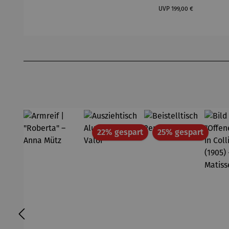
Regulärer Preis:
Wilson
F
UVP
199,00 €
Bhire
Produktgalerie überspringen
Rabatt
Rabatt
22% gespart
25% gespart