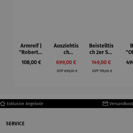
Armreif |
Ausziehtis
Beistelltis
B
"Roberta"
ch
ch 2er Set
"O
– Anna
Aluminium
– Dalias
Fen
Regulärer Preis:
Verkaufspreis:
Verkaufspreis:
Reg
108,00 €
699,00 €
149,00 €
49
Mütz
– Valor
Col
Regulärer Preis:
Regulärer Preis:
(1
UVP
899,00 €
UVP
199,00 €
H
Ma
Exklusive Angebote
Versandkost
SERVICE