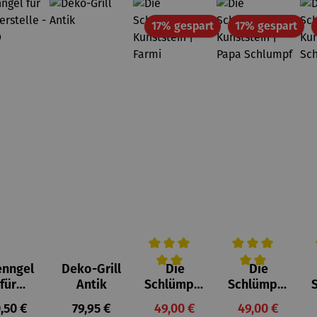
Rabatt
Rab
17% gespart
17% gespart
enngel
Deko-Grill
Die
Die
Durchschnittliche Bewertung von 
Durchschnittlich
D
für
Antik
Schlümpfe
Schlümpfe
feuerst
aus
aus
gulärer Preis:
Regulärer Preis:
Verkaufspreis:
Verkaufspreis
,50 €
79,95 €
49,00 €
49,00 €
lle -
Kunststei
Kunststei