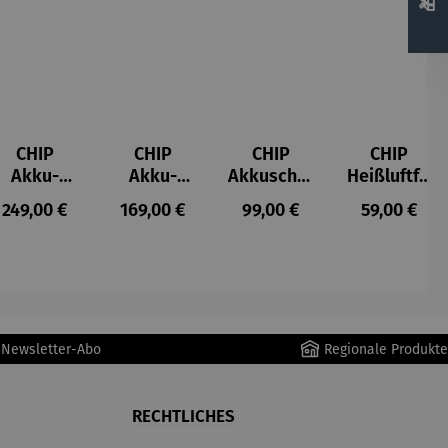
CHIP
CHIP
CHIP
CHIP
Akku-
Akku-
Akkuschra
Heißluftfri
Staubsau
Staubsau
uber
tteuse
s:
Regulärer Preis:
Regulärer Preis:
Regulärer Preis:
Regulärer P
249,00 €
169,00 €
99,00 €
59,00 €
ger
ger DS02
AutoClean
r Newsletter-Abo
Regionale Produkte
RECHTLICHES