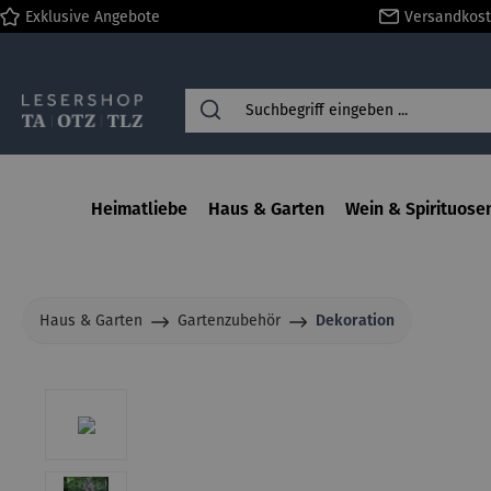
Exklusive Angebote
Versandkost
springen
Zur Hauptnavigation springen
Heimatliebe
Haus & Garten
Wein & Spirituose
Haus & Garten
Gartenzubehör
Dekoration
Bildergalerie überspringen