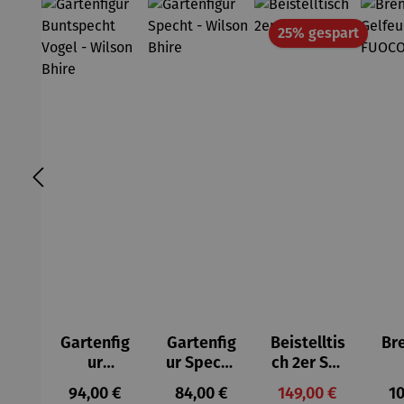
Rabatt
25% gespart
Gartenfig
Gartenfig
Beistelltis
Br
ur
ur Specht
ch 2er Set
Buntspec
- Wilson
– Dalias
Gel
Regulärer Preis:
Regulärer Preis:
Verkaufspreis:
Re
94,00 €
84,00 €
149,00 €
10
ht Vogel -
Bhire
e