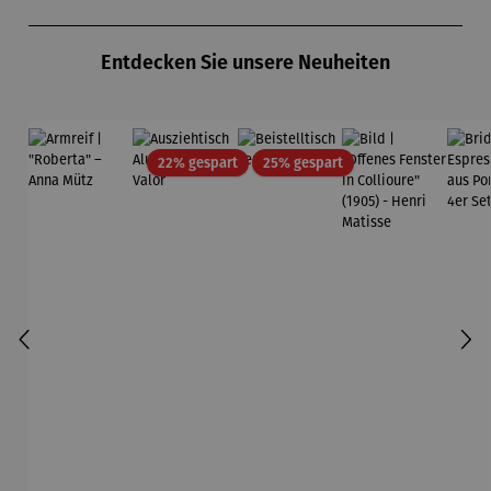
Zollverein
midt
Produktgalerie überspringen
- SAXA
Gold
Entdecken Sie unsere Neuheiten
Edition
Wortmaler
ei
Rabatt
Rabatt
22% gespart
25% gespart