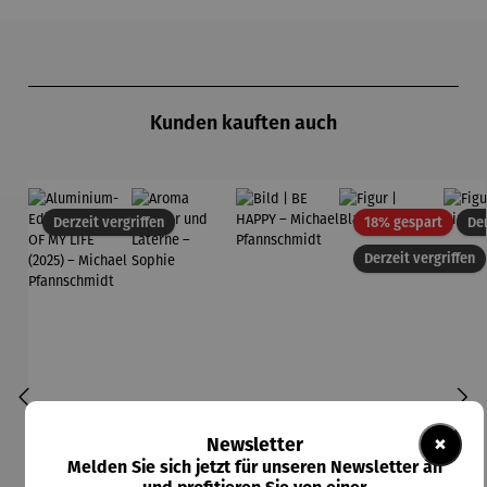
Produktgalerie überspringen
Kunden kauften auch
Rabatt
Derzeit vergriffen
18% gespart
Der
Derzeit vergriffen
×
Newsletter
Melden Sie sich jetzt für unseren Newsletter an