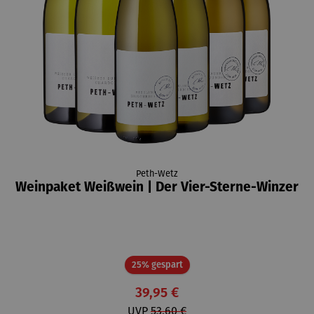
Peth-Wetz
Weinpaket Weißwein | Der Vier-Sterne-Winzer
Rabatt
25% gespart
39,95 €
UVP
53,60 €