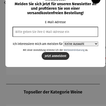
Melden Sie sich jetzt für unseren Newsletter an
und profitieren Sie von einer
versandkostenfreien Bestellung!
E-Mail-Adresse
Ich interessiere mich am meisten für
Wasserka
Wasserka
Eiskugel |
Weinkühle
Wei
Mit einer Anmeldung stimme ich der
Werbevereinbarung
zu.
raffe |
raffe |
Collins
r |
Julie
Stripes
WineCase
Win
Jetzt anmelden!
Regulärer Preis:
Regulärer Preis:
Regulärer Preis:
Verkaufspreis:
Ver
89,00 €
69,00 €
24,90 €
179,99 €
10
Deluxe
On
Regulärer Preis:
Inox
UVP
199,99 €
UV
Produktgalerie überspringen
Topseller der Kategorie Weine