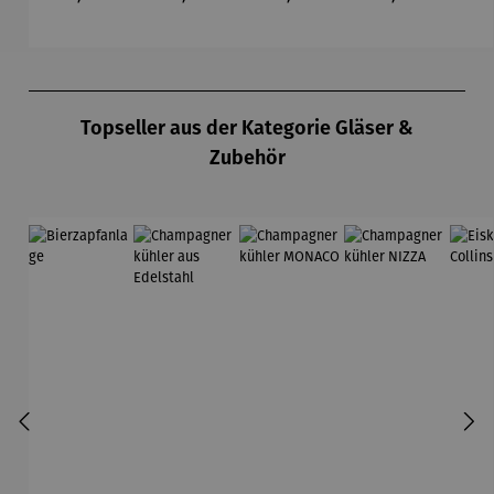
3er-Set -
Emil
Klimt
ot
Claude
Nolde
Vi
Monet
van
Produktgalerie überspringen
Topseller aus der Kategorie Gläser &
Zubehör