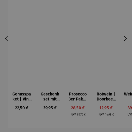
Genusspa
Geschenk
Prosecco
Rotwein |
Wei
ket | Vino
set mit
3er Paket
Doorkeep
y Olivas
Rotwein |
| Bio
er Shiraz
Süd
Regulärer Preis:
Regulärer Preis:
Verkaufspreis:
Verkaufspreis:
Ve
22,50 €
39,95 €
28,50 €
12,95 €
39
Schlaraffe
Prosecco
Jah
Regulärer Preis:
Regulärer Preis:
nland
DOC
2
UVP
59,70 €
UVP
14,95 €
UV