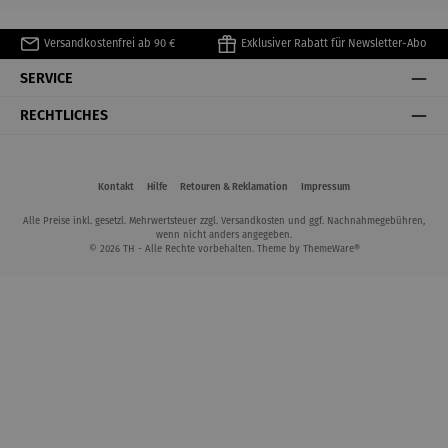
Versandkostenfrei ab 90 €
Exklusiver Rabatt für Newsletter-Abo
SERVICE
RECHTLICHES
Kontakt
Hilfe
Retouren & Reklamation
Impressum
Alle Preise inkl. gesetzl. Mehrwertsteuer zzgl.
Versandkosten
und ggf. Nachnahmegebühren,
wenn nicht anders angegeben.
© 2026 TH - Alle Rechte vorbehalten. Theme by
ThemeWare®