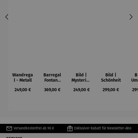
Wandrega
Barregal
Bild |
Bild |
B
l - Metall
Fontana
Mysteriou
Schönheit
Umb
Mango
s
Me
Regulärer Preis:
Regulärer Preis:
Regulärer Preis:
Regulärer Preis:
Reg
249,00 €
369,00 €
249,00 €
299,00 €
29
Staircase
Versandkostenfrei ab 90 €
Exklusiver Rabatt für Newsletter-Abo