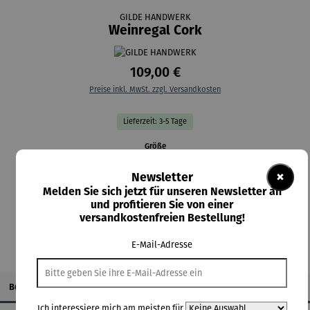
GILDE HANDWERK
Weinregal Cork
109,00 €
Preise inkl. MwSt. zzgl. Versandkosten
Lieferzeit: 3-5 Tage
auswählen
Größe
B. 90 cm
H. 118 cm
×
Newsletter
Melden Sie sich jetzt für unseren Newsletter an
In den Warenkorb
und profitieren Sie von einer
versandkostenfreien Bestellung!
E-Mail-Adresse
Beschreibung
Ich interessiere mich am meisten für