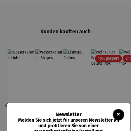
Produktgalerie überspringen
Kunden kauften auch
Rabatt
10% gespart
21
×
Newsletter
Melden Sie sich jetzt für unseren Newsletter an
und profitieren Sie von einer