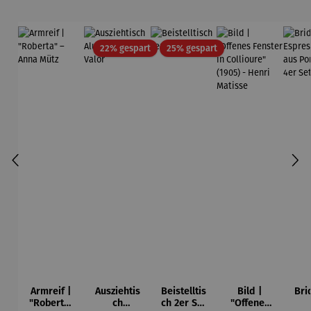
ei
Rabatt
Rabatt
22% gespart
25% gespart
Armreif |
Ausziehtis
Beistelltis
Bild |
Bri
"Roberta"
ch
ch 2er Set
"Offenes