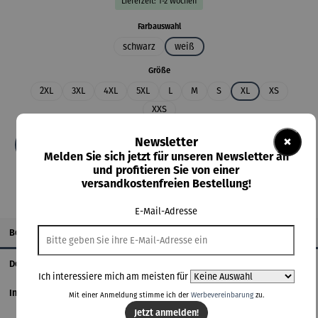
Lieferzeit: 1-2 Wochen
auswählen
Farbauswahl
schwarz
weiß
auswählen
Größe
2XL
3XL
4XL
5XL
L
M
S
XL
XS
XXS
×
Newsletter
In den Warenkorb
Melden Sie sich jetzt für unseren Newsletter an
und profitieren Sie von einer
versandkostenfreien Bestellung!
E-Mail-Adresse
Beschreibung
Details
Ich interessiere mich am meisten für
Informationen zum Hersteller
Mit einer Anmeldung stimme ich der
Werbevereinbarung
zu.
Jetzt anmelden!