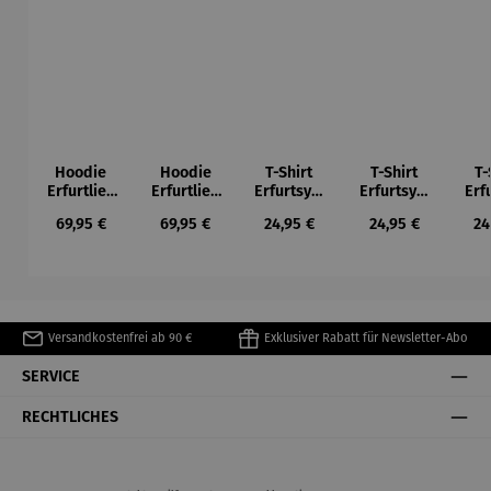
Hoodie
Hoodie
T-Shirt
T-Shirt
T-
Erfurtlieb
Erfurtlieb
Erfurtsym
Erfurtsym
Erf
e
e
bole
bole
Regulärer Preis:
Regulärer Preis:
Regulärer Preis:
Regulärer Preis:
Re
69,95 €
69,95 €
24,95 €
24,95 €
24
Versandkostenfrei ab 90 €
Exklusiver Rabatt für Newsletter-Abo
SERVICE
RECHTLICHES