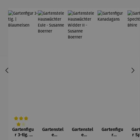
Gartenfigu
Gartenstel
Gartenstel
Gartenfigu
Gar
Durchschnittliche Bewertung von 4 von 5 Sternen
r 3-tlg. |
e
e
r
r S