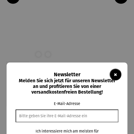
×
Newsletter
Melden Sie sich jetzt für unseren Newsletter
an und profitieren Sie von einer
versandkostenfreien Bestellung!
E-Mail-Adresse
ars mundi
Gartenstele Hauswächter Eule - Susanne
Boerner
Ich interessiere mich am meisten für