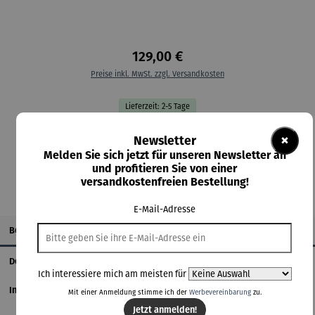
129,00 €
Preise inkl. MwSt. zzgl. Versandkosten
Lieferzeit: 2-5 Tage
×
Newsletter
In den Warenkorb
Melden Sie sich jetzt für unseren Newsletter an
und profitieren Sie von einer
versandkostenfreien Bestellung!
E-Mail-Adresse
Beschreibung
Details
Ich interessiere mich am meisten für
Informationen zum Hersteller
Mit einer Anmeldung stimme ich der
Werbevereinbarung
zu.
Jetzt anmelden!