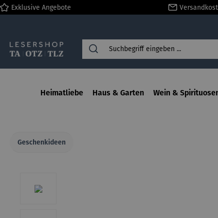
Exklusive Angebote
Versandkost
springen
Zur Hauptnavigation springen
Heimatliebe
Haus & Garten
Wein & Spirituose
Geschenkideen
Bildergalerie überspringen