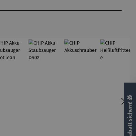
🎁 Rabatt sichern! 🎁