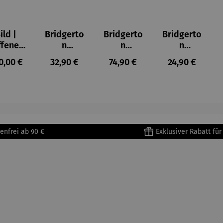
ild |
Bridgerto
Bridgerto
Bridgerto
ffenes
n
n
n
ster in
Espresso
Espressot
Zuckerdo
ulärer Preis:
Regulärer Preis:
Regulärer Preis:
Regulärer Prei
0,00 €
32,90 €
74,90 €
24,90 €
lioure"
becher
assen Set
se aus
905) -
aus
| 4 Tassen
Porzellan
enri
Porzellan
&
tisse
| 4er Set
Untertass
en mit
Metallges
enfrei ab 90 €
Exklusiver Rabatt fü
tell