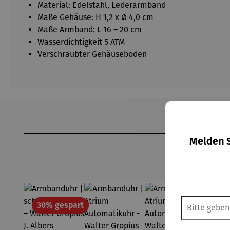
Material: Edelstahl, Lederarmband
Maße Gehäuse: H 1,2 x Ø 4,0 cm
Maße Armband: L 16 – 20 cm
Wasserdichtigkeit 5 ATM
Verschraubter Gehäuseboden
Produktgalerie überspringen
Melden S
Rabatt
30% gespart
30