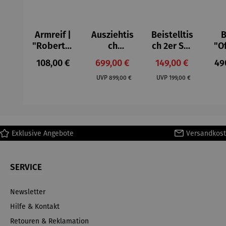
Armreif |
Ausziehtis
Beistelltis
B
"Roberta"
ch
ch 2er Set
"O
– Anna
Aluminium
– Dalias
Fen
Regulärer Preis:
Verkaufspreis:
Verkaufspreis:
Reg
108,00 €
699,00 €
149,00 €
49
Mütz
– Valor
Col
Regulärer Preis:
Regulärer Preis:
(1
UVP
899,00 €
UVP
199,00 €
H
Ma
Exklusive Angebote
Versandkost
SERVICE
Newsletter
Hilfe & Kontakt
Retouren & Reklamation