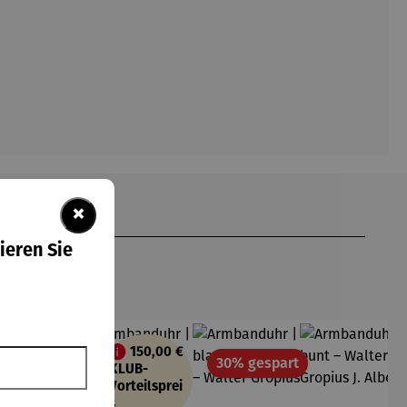
×
ieren Sie
150,00 €
att
Rabatt
Rabatt
30% gespart
30% gespart
KLUB-
Vorteilsprei
s