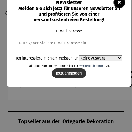
×
Newsletter
Melden Sie sich jetzt für unseren Newsletter an
und profitieren Sie von einer
versandkostenfreien Bestellung!
E-Mail-Adresse
Ich interessiere mich am meisten für
Mit einer Anmeldung stimme ich der
Werbevereinbarung
zu.
Beleuchte
Bodenleuc
Brick BBQ
Champagn
Cha
Jetzt anmelden!
te Schale
hte
Set - 3tlg
erkühler
er
– ARENA
Hocker
Cocoon
MO
Regulärer Preis:
Regulärer Preis:
Regulärer Preis:
Regulärer Preis:
Reg
109,00 €
349,00 €
79,00 €
189,00 €
24
mit Solar
– Lumen
Produktgalerie überspringen
Topseller aus der Kategorie Dekoration