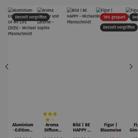
Rabatt
Derzeit vergriffen
18% gespart
Der
Derzeit vergriffen
Aluminium
Aroma
Bild | BE
Figur |
Fi
Durchschnittliche Bewertung von 4 von 5 Sternen
-Edition |
Diffuser
HAPPY –
Blaumeise
Gim
LOVE OF
und
Michael