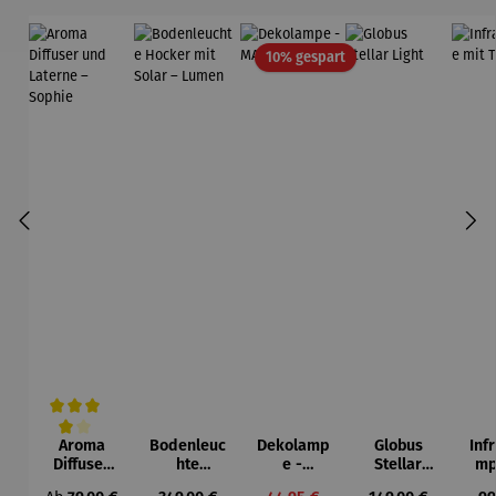
Rabatt
10% gespart
Aroma
Bodenleuc
Dekolamp
Globus
Inf
Durchschnittliche Bewertung von 4 von 5 Sternen
Diffuser
hte
e -
Stellar
mp
und
Hocker
MARRAKE
Light
T