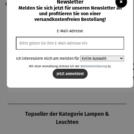
×
Newsletter
Melden Sie sich jetzt für unseren Newsletter an
und profitieren Sie von einer
versandkostenfreien Bestellung!
E-Mail-Adresse
Ich interessiere mich am meisten für
Beleuchte
Bodenleuc
Brick BBQ
Champagn
Cha
Mit einer Anmeldung stimme ich der
Werbevereinbarung
zu.
te Schale
hte
Set - 3tlg
erkühler
er
Jetzt anmelden!
– ARENA
Hocker
Cocoon
MO
Regulärer Preis:
Regulärer Preis:
Regulärer Preis:
Regulärer Preis:
Reg
109,00 €
349,00 €
79,00 €
189,00 €
24
mit Solar
– Lumen
Produktgalerie überspringen
Topseller der Kategorie Lampen &
Leuchten