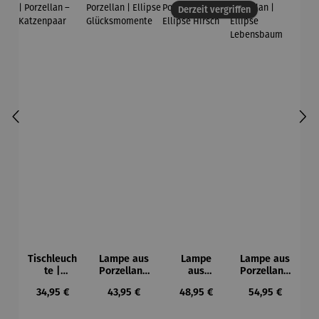
Derzeit vergriffen
Tischleuch
Lampe aus
Lampe
Lampe aus
te |
Porzellan |
aus
Porzellan |
Porzellan
Ellipse
Porzellan
Ellipse
Regulärer Preis:
Regulärer Preis:
Regulärer Preis:
Regulärer Preis
34,95 €
43,95 €
48,95 €
54,95 €
–
Glücksmom
| Ellipse
Lebensbau
Katzenpaa
ente
Hirsch
m