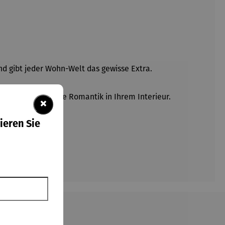
nd gibt jeder Wohn-Welt das gewisse Extra.
diese beleuchtete Romantik in Ihrem Interieur.
×
ieren Sie