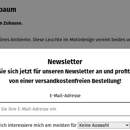
sbaum
n Zuhause.
önes Ambiente. Diese Leuchte im Motivdesign vereint beides u
hlt diesen als Schatten in seine Umgebung aus. Genießen Sie 
Newsletter
ie sich jetzt für unseren Newsletter an und profit
ttel)
von einer versandkostenfreien Bestellung!
E-Mail-Adresse
Ich interessiere mich am meisten für