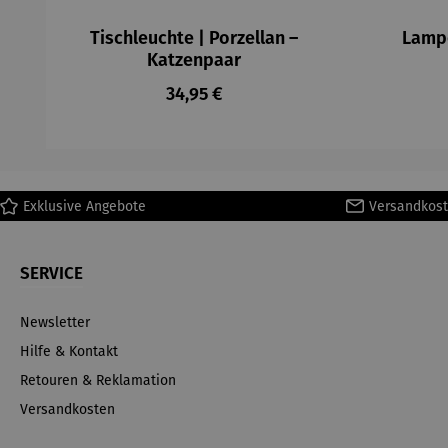
Tischleuchte | Porzellan –
Lampe
Katzenpaar
Regulärer Preis:
34,95 €
Exklusive Angebote
Versandkost
SERVICE
Newsletter
Hilfe & Kontakt
Retouren & Reklamation
Versandkosten