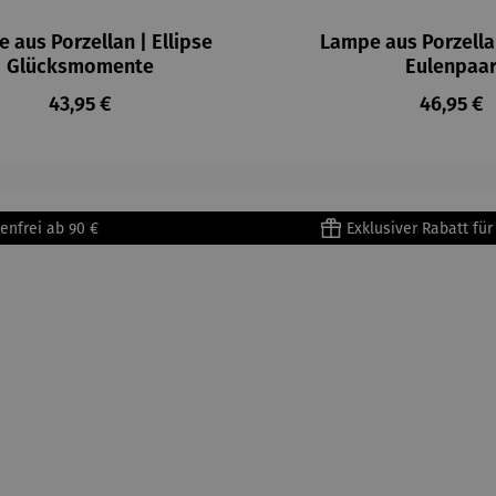
 aus Porzellan | Ellipse
Lampe aus Porzellan
Glücksmomente
Eulenpaa
Regulärer Preis:
Reguläre
43,95 €
46,95 €
enfrei ab 90 €
Exklusiver Rabatt fü