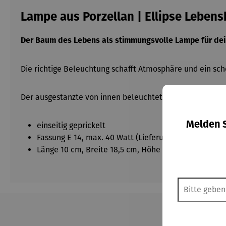
Lampe aus Porzellan | Ellipse Leben
Der Baum des Lebens als stimmungsvolle Lampe für dei
Die richtige Beleuchtung schafft Atmosphäre und ein sch
Der ausgestanzte von innen beleuchtete Lebensbaum stra
Melden S
einseitig geprickelt
Fassung E 14, max. 40 Watt (Lieferung ohne Leuchtmi
Länge 10 cm, Breite 18,5 cm, Höhe 28 cm
Produktgalerie überspringen