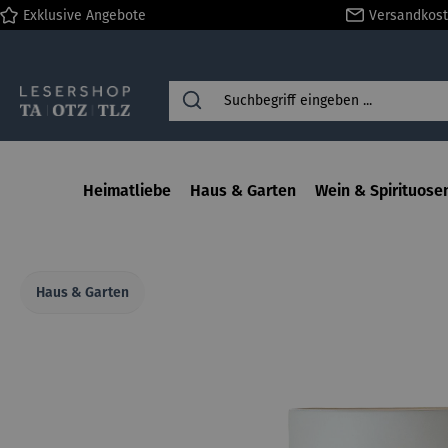
Exklusive Angebote
Versandkost
springen
Zur Hauptnavigation springen
Heimatliebe
Haus & Garten
Wein & Spirituose
Haus & Garten
Bildergalerie überspringen