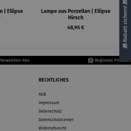
🎁 Rabatt sichern! 🎁
 | Ellipse
Lampe aus Porzellan | Ellipse
r
Hirsch
r Preis:
Regulärer Preis:
48,95 €
r Newsletter-Abo
Regionale Produkte
RECHTLICHES
AGB
Impressum
Datenschutz
Datenschutzcenter
Widerrufsrecht