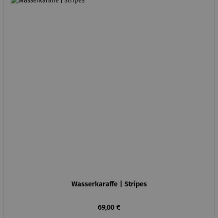
Wasserkaraffe | Stripes
Regulärer Preis:
69,00 €