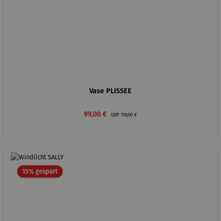
Vase PLISSEE
Verkaufspreis:
Regulärer Preis:
99,00 €
UVP
119,00 €
Rabatt
15% gespart