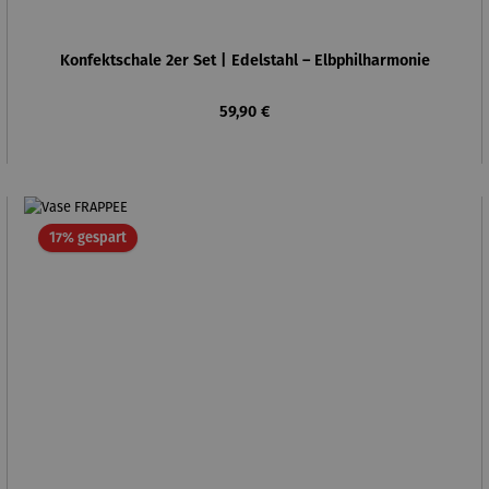
Konfektschale 2er Set | Edelstahl – Elbphilharmonie
Regulärer Preis:
59,90 €
Rabatt
17% gespart