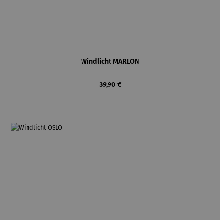
Windlicht MARLON
Regulärer Preis:
39,90 €