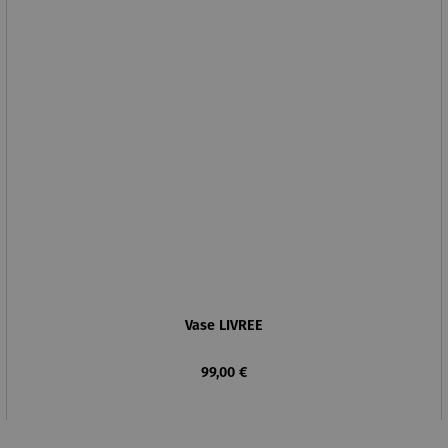
Vase LIVREE
Regulärer Preis:
99,00 €