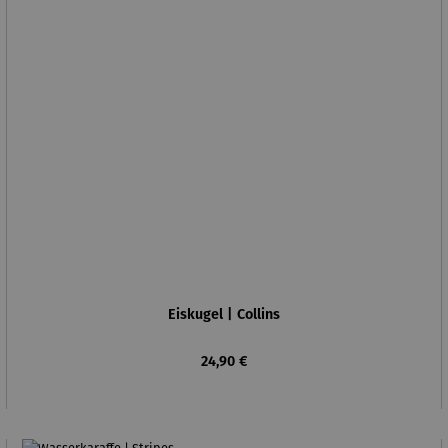
Eiskugel | Collins
Regulärer Preis:
24,90 €