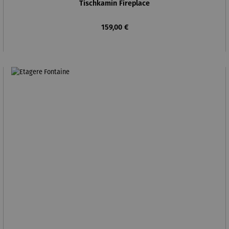
Tischkamin Fireplace
Regulärer Preis:
159,00 €