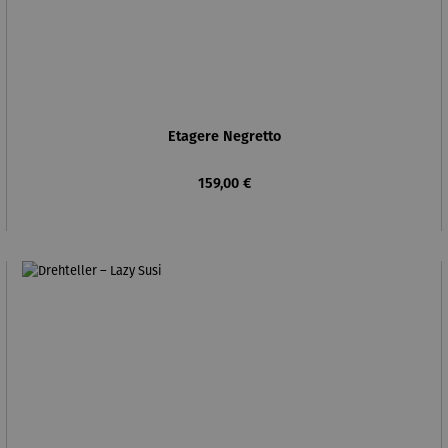
Etagere Negretto
Regulärer Preis:
159,00 €