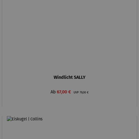
Windlicht SALLY
Verkaufspreis:
Regulärer Preis:
Ab
67,00 €
UVP
79,00 €