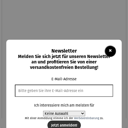
×
Newsletter
Melden Sie sich jetzt für unseren Newsletter
an und profitieren Sie von einer
versandkostenfreien Bestellung!
E-Mail-Adresse
Vase oder Windlicht MARGEAUX
Regulärer Preis:
39,90 €
Ich interessiere mich am meisten für
Mit einer Anmeldung stimme ich der
Werbevereinbarung
zu.
Jetzt anmelden!