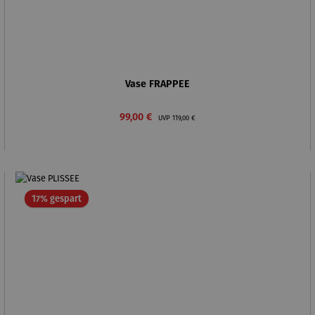
Vase FRAPPEE
Verkaufspreis:
Regulärer Preis:
99,00 €
UVP
119,00 €
Rabatt
17% gespart