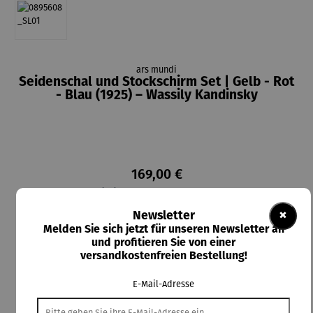
ars mundi
Seidenschal und Stockschirm Set | Gelb - Rot
- Blau (1925) – Wassily Kandinsky
169,00 €
Preise inkl. MwSt. zzgl. Versandkosten
×
Newsletter
Lieferzeit: 14 Tage
Melden Sie sich jetzt für unseren Newsletter an
und profitieren Sie von einer
versandkostenfreien Bestellung!
In den Warenkorb
E-Mail-Adresse