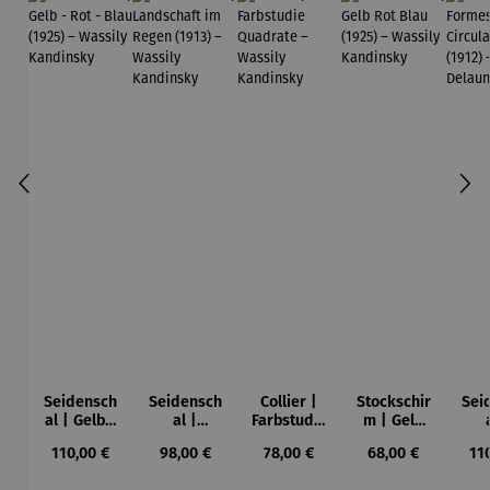
Seidensch
Seidensch
Collier |
Stockschir
Sei
al | Gelb -
al |
Farbstudie
m | Gelb
Rot - Blau
Landschaf
Quadrate
Rot Blau
Fo
Regulärer Preis:
Regulärer Preis:
Regulärer Preis:
Regulärer Preis:
Reg
110,00 €
98,00 €
78,00 €
68,00 €
11
(1925) –
t im
– Wassily
(1925) –
Cir
Wassily
Regen
Kandinsky
Wassily
s (