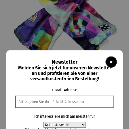
×
Newsletter
Melden Sie sich jetzt für unseren Newsletter
ars mundi
an und profitieren Sie von einer
Seidenschal | Gelb - Rot - Blau (1925) –
versandkostenfreien Bestellung!
Wassily Kandinsky
E-Mail-Adresse
110,00 €
Ich interessiere mich am meisten für
Preise inkl. MwSt. zzgl. Versandkosten