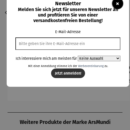
×
Newsletter
Melden Sie sich jetzt für unseren Newsletter an
und profitieren Sie von einer
versandkostenfreien Bestellung!
E-Mail-Adresse
Ich interessiere mich am meisten für
Mit einer Anmeldung stimme ich der
Werbevereinbarung
zu.
Collier |
Kette |
Ohrringe |
Anhänger
Anh
Sonnensc
Ginkgo
Herz –
| 333er
zur
Jetzt anmelden!
heibe mit
mit Achat
Juliet
Gold
o
Regulärer Preis:
Regulärer Preis:
Regulärer Preis:
Regulärer Preis:
Regu
260,00 €
210,00 €
168,00 €
199,00 €
Ab
Malachitp
– Petra
zweifarbig
Ta
erlen –
Waszak
– Zirkonia
per
Petra
i
Waszak
Produktgalerie überspringen
Weitere Produkte der Marke ArsMundi