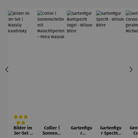
Bilder im
Collier |
Gartenfigu
Gartenfigu
Gem
Durchschnittliche Bewertung von 5 von 5 Sternen
3er-Set |
Sonnensc
r
r Specht -
Co