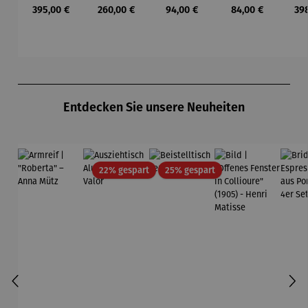
Wassily
heibe mit
Buntspech
Wilson
L
Regulärer Preis:
Regulärer Preis:
Regulärer Preis:
Regulärer Preis:
Reg
395,00 €
260,00 €
94,00 €
84,00 €
39
Kandinsky
Malachitp
t Vogel -
Bhire
ger
erlen –
Wilson
Mi
Petra
Bhire
F
Waszak
Produktgalerie überspringen
Entdecken Sie unsere Neuheiten
Rabatt
Rabatt
22% gespart
25% gespart