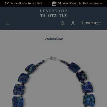
Versandkostenfrei ab 90 €
Exklusiver Rabatt für Newsletter-Abo
alt springen
Warenkorb
Geschenkideen
Bildergalerie überspringen