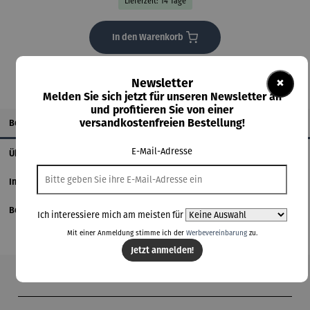
Lieferzeit: 14 Tage
In den Warenkorb
×
Newsletter
Melden Sie sich jetzt für unseren Newsletter an
und profitieren Sie von einer
Beschreibung
versandkostenfreien Bestellung!
E-Mail-Adresse
Über den Künstler
Informationen zum Hersteller
Bewertungen
Ich interessiere mich am meisten für
Mit einer Anmeldung stimme ich der
Werbevereinbarung
zu.
Jetzt anmelden!
Produktgalerie überspringen