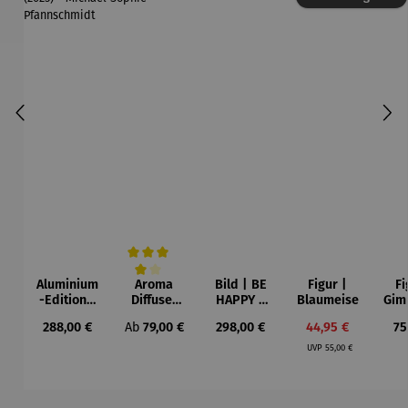
Aluminium
Aroma
Bild | BE
Figur |
Fi
Durchschnittliche Bewertung von 4 von 5 Sternen
-Edition |
Diffuser
HAPPY –
Blaumeise
Gim
LOVE OF
und
Michael
Regulärer Preis:
Regulärer Preis:
Regulärer Preis:
Verkaufspreis:
Re
288,00 €
Ab
79,00 €
298,00 €
44,95 €
75
MY LIFE
Laterne –
Pfannsch
Regulärer Preis:
(2025) –
Sophie
midt
UVP
55,00 €
Michael
Pfannsch
midt