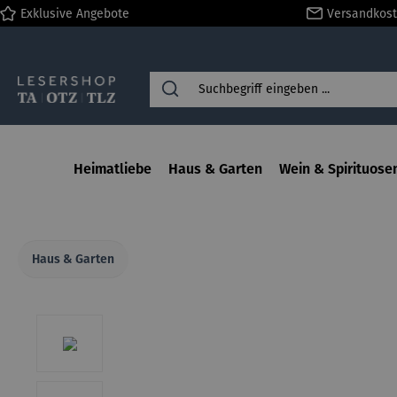
Exklusive Angebote
Versandkost
springen
Zur Hauptnavigation springen
Heimatliebe
Haus & Garten
Wein & Spirituose
Haus & Garten
Bildergalerie überspringen