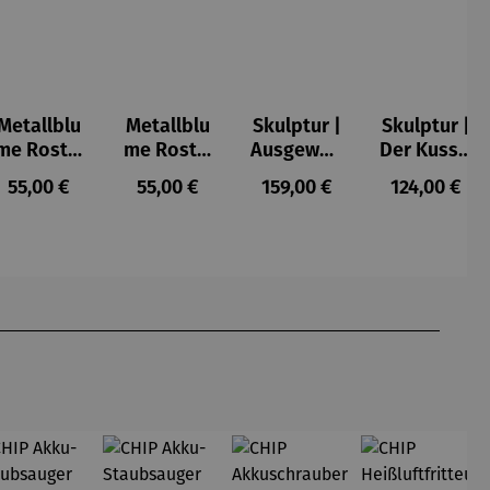
Metallblu
Metallblu
Skulptur |
Skulptur |
me Rost –
me Rost –
Ausgewog
Der Kuss –
Mica
Tilo
enheit –
Gerard
Regulärer Preis:
Regulärer Preis:
Regulärer Preis:
Regulärer P
55,00 €
55,00 €
159,00 €
124,00 €
Gerard