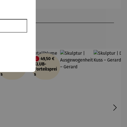
amer
Fuchs – ©
Antoine
de Saint-
Exupéry
49,50 €
49,50 €
att
KLUB-
KLUB-
Vorteilsprei
Vorteilsprei
s
s