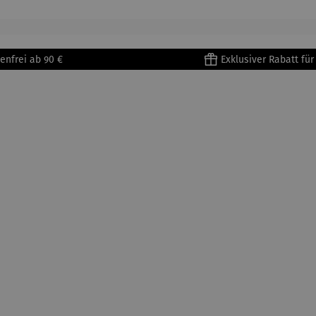
tisse
| 4er Set
Untertass
en mit
Metallges
enfrei ab 90 €
Exklusiver Rabatt fü
tell