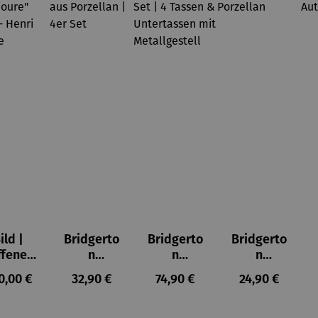
ild |
Bridgerto
Bridgerto
Bridgerto
ffenes
n
n
n
ster in
Espresso
Espressot
Zuckerdo
ulärer Preis:
Regulärer Preis:
Regulärer Preis:
Regulärer Prei
0,00 €
32,90 €
74,90 €
24,90 €
lioure"
becher
assen Set
se aus
905) -
aus
| 4 Tassen
Porzellan
enri
Porzellan
&