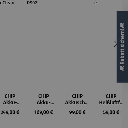
🎁 Rabatt sichern! 🎁
CHIP
CHIP
CHIP
CHIP
Akku-
Akku-
Akkuschra
Heißluftfri
Staubsau
Staubsau
uber
tteuse
s:
Regulärer Preis:
Regulärer Preis:
Regulärer Preis:
Regulärer P
249,00 €
169,00 €
99,00 €
59,00 €
ger
ger DS02
AutoClean