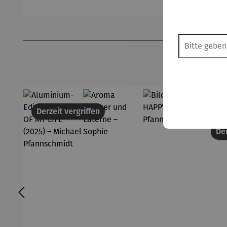
-
Schlumpf
Sch
Gardemin
Produktgalerie überspringen
Derzeit vergriffen
18
Der