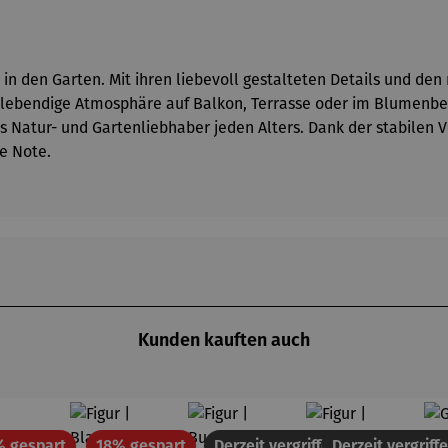
 in den Garten. Mit ihren liebevoll gestalteten Details und de
lebendige Atmosphäre auf Balkon, Terrasse oder im Blumenbee
atur- und Gartenliebhaber jeden Alters. Dank der stabilen Ve
e Note.
Kunden kauften auch
Rabatt
Rabatt
% gespart
18% gespart
Derzeit vergriffen
Derzeit vergriff