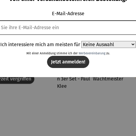
lumpfi
ne
E-Mail-Adresse
Topseller aus der Kategorie Dekoration
Ich interessiere mich am meisten für
Mit einer Anmeldung stimme ich der
Werbevereinbarung
zu.
Jetzt anmelden!
Rabatt
Rab
% gespart
Derzeit vergriffen
50% gespart
zeit vergriffen