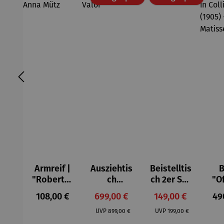
Armreif |
Ausziehtis
Beistelltis
B
"Roberta"
ch
ch 2er Set
"O
– Anna
Aluminium
– Dalias
Fen
Regulärer Preis:
Verkaufspreis:
Verkaufspreis:
Reg
108,00 €
699,00 €
149,00 €
49
Mütz
– Valor
Col
Regulärer Preis:
Regulärer Preis:
(1
UVP
899,00 €
UVP
199,00 €
H