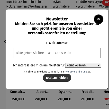
10
×
Newsletter
Melden Sie sich jetzt für unseren Newsletter an
und profitieren Sie von einer
versandkostenfreien Bestellung!
E-Mail-Adresse
Ich interessiere mich am meisten für
Mit einer Anmeldung stimme ich der
Werbevereinbarung
zu.
Jetzt anmelden!
Bild
Bild |
Bild | Bob
Bild |
B
Kunstdruc
Albert
Dylan -
Freddie
Her
k im
Einstein -
Wortmaler
Mercury -
Li
Regulärer Preis:
Regulärer Preis:
Regulärer Preis:
Regulärer Preis:
Ver
250,00 €
290,00 €
210,00 €
210,00 €
18
Holzrahm
Wortmaler
ei SAXA
Wortmaler
Wor
en mit
ei SAXA
Edition
ei SAXA
ei
UV
Passepart
Edition
Edition
Ed