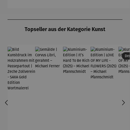
out |
Zeche
Zollverein
Produktgalerie überspringen
- SAXA
Gold
Topseller aus der Kategorie Kunst
Edition
Wortmaler
ei
Der