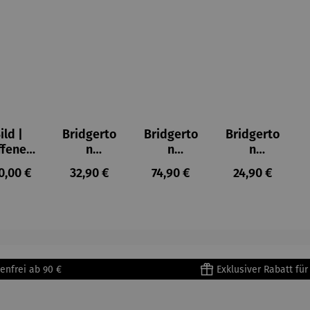
ild |
Bridgerto
Bridgerto
Bridgerto
ffenes
n
n
n
ster in
Espresso
Espressot
Zuckerdo
ulärer Preis:
Regulärer Preis:
Regulärer Preis:
Regulärer Prei
0,00 €
32,90 €
74,90 €
24,90 €
lioure"
becher
assen Set
se aus
905) -
aus
| 4 Tassen
Porzellan
enri
Porzellan
&
tisse
| 4er Set
Untertass
en mit
Metallges
enfrei ab 90 €
Exklusiver Rabatt fü
tell