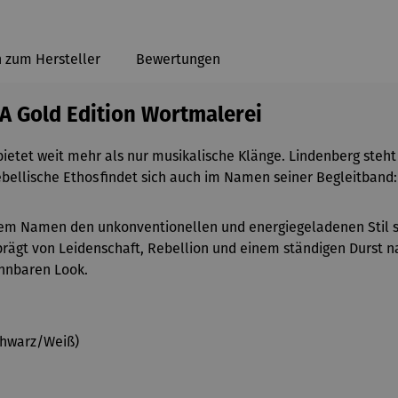
 zum Hersteller
Bewertungen
AXA Gold Edition Wortmalerei
 bietet weit mehr als nur musikalische Klänge. Lindenberg steht 
ebellische Ethos
findet sich auch im Namen seiner Begleitband:
iesem Namen den unkonventionellen und energiegeladenen Stil
prägt von Leidenschaft, Rebellion und einem ständigen Durst na
nnbaren Look
.
Schwarz/Weiß)