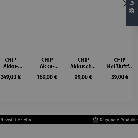
CHIP
CHIP
CHIP
CHIP
Akku-
Akku-
Akkuschra
Heißluftfri
Staubsau
Staubsau
uber
tteuse
s:
Regulärer Preis:
Regulärer Preis:
Regulärer Preis:
Regulärer P
249,00 €
169,00 €
99,00 €
59,00 €
ger
ger DS02
AutoClean
r Newsletter-Abo
Regionale Produkte