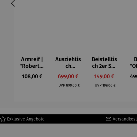
Armreif |
Ausziehtis
Beistelltis
B
"Roberta"
ch
ch 2er Set
"O
– Anna
Aluminium
– Dalias
Fen
Regulärer Preis:
Verkaufspreis:
Verkaufspreis:
Reg
108,00 €
699,00 €
149,00 €
49
Mütz
– Valor
Col
Regulärer Preis:
Regulärer Preis:
(1
UVP
899,00 €
UVP
199,00 €
H
Ma
Exklusive Angebote
Versandkost