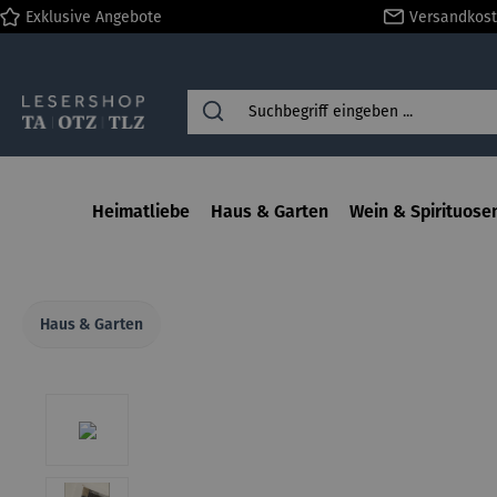
Exklusive Angebote
Versandkost
springen
Zur Hauptnavigation springen
Heimatliebe
Haus & Garten
Wein & Spirituose
Haus & Garten
Bildergalerie überspringen