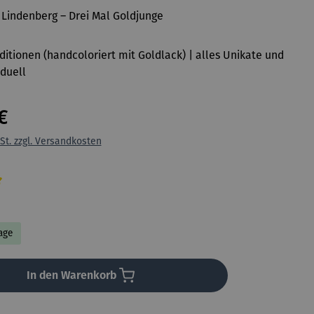
 Lindenberg – Drei Mal Goldjunge
Editionen (handcoloriert mit Goldlack) | alles Unikate und
iduell
€
St. zzgl. Versandkosten
liche Bewertung von 5 von 5 Sternen
Tage
In den Warenkorb