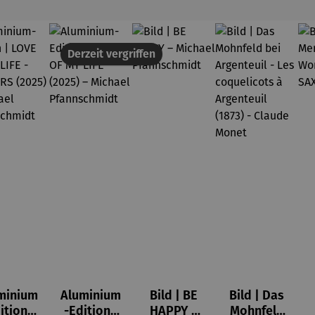
Derzeit vergriffen
minium
Aluminium
Bild | BE
Bild | Das
ition |
-Edition |
HAPPY –
Mohnfeld