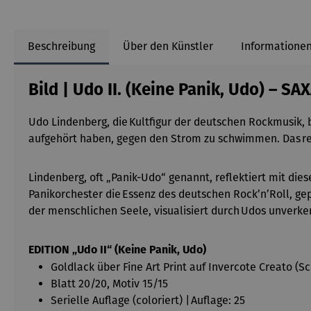
Beschreibung
Über den Künstler
Informationen
Bild | Udo II. (Keine Panik, Udo) – S
Udo Lindenberg, die
Kultfigur der deutschen Rockmusik
,
aufgehört haben, gegen den Strom zu schwimmen. Das
r
Lindenberg, oft „Panik-Udo“ genannt, reflektiert mit d
Panikorchester die
Essenz des deutschen Rock’n’Roll
, ge
der menschlichen Seele, visualisiert durch
Udos unverke
EDITION „Udo II“ (Keine Panik, Udo)
Goldlack über Fine Art Print auf Invercote Creato (
Blatt 20/20, Motiv 15/15
Serielle Auflage (coloriert) | Auflage: 25