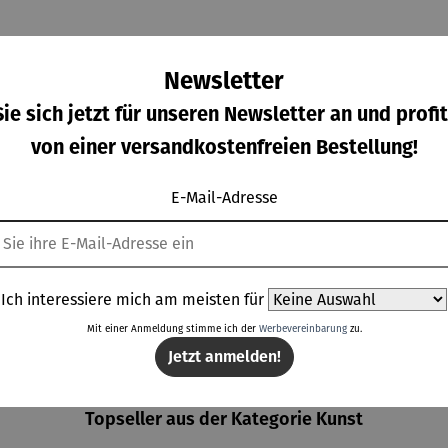
Newsletter
ie sich jetzt für unseren Newsletter an und profit
von einer versandkostenfreien Bestellung!
ild |
Bild | Herz
Bild | Jim
Bild |
E-Mail-Adresse
eddie
und Liebe
Morrison -
Joseph
cury -
-
Wortmale
Beuys -
gulärer Preis:
Verkaufspreis:
Regulärer Preis:
Regulärer Prei
0,00 €
189,00 €
210,00 €
210,00 €
rtmale
Wortmale
rei SAXA
Wortmale
Regulärer Preis:
i SAXA
rei SAXA
Edition
rei SAXA
UVP
210,00 €
Ich interessiere mich am meisten für
ition
Edition
Edition
Mit einer Anmeldung stimme ich der
Werbevereinbarung
zu.
Jetzt anmelden!
Topseller aus der Kategorie Kunst