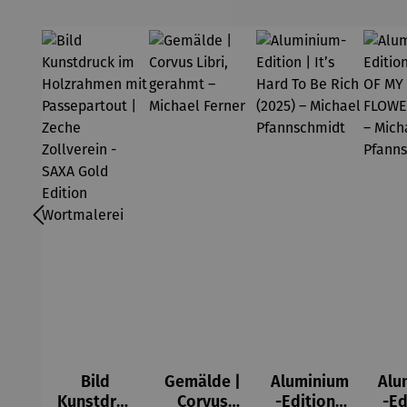
Wortmale
rei
Bild
Gemälde |
Aluminium
Alu
Kunstdruc
Corvus
-Edition |
-Ed