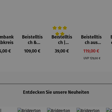
umbank
Beistelltis
Beistelltis
Beistelltis
Durchschnittliche Bewertung von 
lbkreis
ch &
ch |
ch aus
Hocker |
klappbar
Teakholz
gulärer Preis:
Regulärer Preis:
Regulärer Preis:
Verkaufspreis:
5,00 €
109,00 €
39,00 €
119,00 €
Teakholz –
Teakholz –
3er Set
Regulärer Preis:
Dunham
Devon
UVP
129,00 €
Entdecken Sie unsere Neuheiten