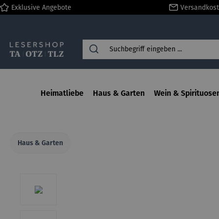
Exklusive Angebote
Versandkost
springen
Zur Hauptnavigation springen
Heimatliebe
Haus & Garten
Wein & Spirituose
Haus & Garten
Bildergalerie überspringen