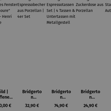
ild |
Bridgerto
Bridgerto
Bridgerto
ffenes
n
n
n
ster in
Espresso
Espressot
Zuckerdo
ulärer Preis:
Regulärer Preis:
Regulärer Preis:
Regulärer Prei
0,00 €
32,90 €
74,90 €
24,90 €
lioure"
becher
assen Set
se aus