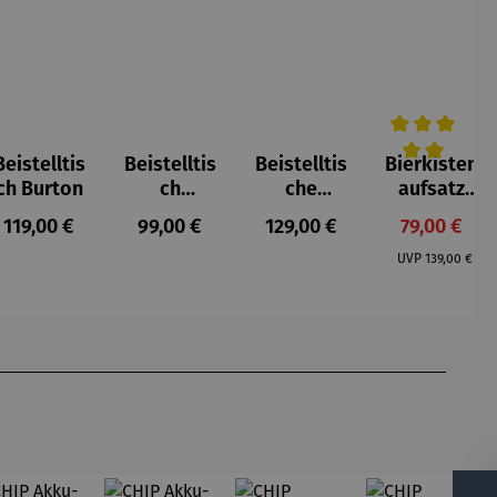
Beistelltis
Beistelltis
Beistelltis
Bierkisten
5 von 5 Sternen
Durchschnittl
ch Burton
ch
che
aufsatz
Teakholz
Teakholz –
Teak mit
Regulärer Preis:
Regulärer Preis:
Regulärer Preis:
Verkaufspr
119,00 €
99,00 €
129,00 €
79,00 €
rund –
Verwood
Klappe
Regulärer Pr
Milton
UVP
139,00 €