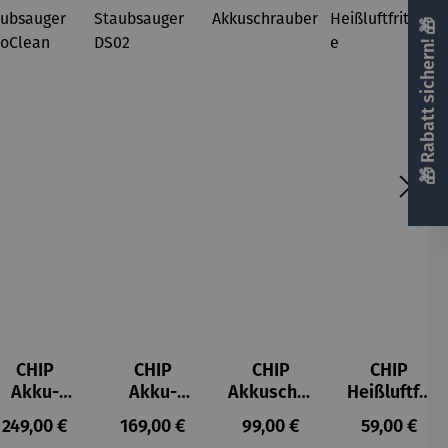
🎁 Rabatt sichern! 🎁
CHIP
CHIP
CHIP
CHIP
Akku-
Akku-
Akkuschra
Heißluftfri
Staubsau
Staubsau
uber
tteuse
s:
Regulärer Preis:
Regulärer Preis:
Regulärer Preis:
Regulärer P
249,00 €
169,00 €
99,00 €
59,00 €
ger
ger DS02