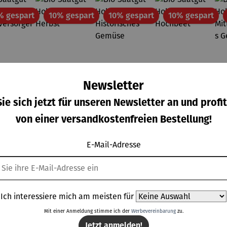
Rabatt
Rabatt
Rabatt
Rab
% gespart
10% gespart
10% gespart
10% gespart
Newsletter
ie sich jetzt für unseren Newsletter an und profit
von einer versandkostenfreien Bestellung!
E-Mail-Adresse
Bio-
Bio-
Bio-
Bio-
von 5 Sternen
wertung von 4 von 5 Sternen
Ich interessiere mich am meisten für
atgut-
Saatgut-
Saatgut-
Saatgut-
zbox L
Holzbox S
Holzbox S
Holzbox S
Mit einer Anmeldung stimme ich der
Werbevereinbarung
zu.
rkaufspreis:
Verkaufspreis:
Verkaufspreis:
Verkaufspreis:
V
,95 €
22,45 €
26,95 €
31,45 €
UVP
-
- Herbst
-
-
Jetzt anmelden!