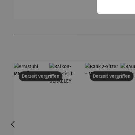
Sophie
Sel
UV
s
Produktgalerie überspringen
Derzeit vergriffen
Derzeit vergriffen