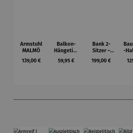
Armstuhl
Balkon-
Bank 2-
Ba
MALMÖ
Hängetisc
Sitzer –
-Ha
h
MALMÖ
Regulärer Preis:
Regulärer Preis:
Regulärer Preis:
Re
139,00 €
59,95 €
199,00 €
12
BERKELEY
Produktgalerie überspringen