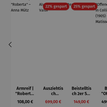
Rabatt
Rabatt
22% gespart
25% gespart
Armreif |
Ausziehtis
Beistelltis
B
"Roberta"
ch
ch 2er Set
"O
– Anna
Aluminium
– Dalias
Fen
Regulärer Preis:
Verkaufspreis:
Verkaufspreis:
Reg
108,00 €
699,00 €
149,00 €
49
Mütz
– Valor
Col