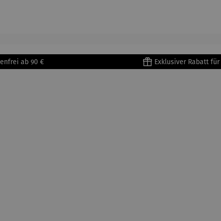
905) -
aus
| 4 Tassen
Porzellan
enri
Porzellan
&
tisse
| 4er Set
Untertass
en mit
Metallges
enfrei ab 90 €
Exklusiver Rabatt fü
tell