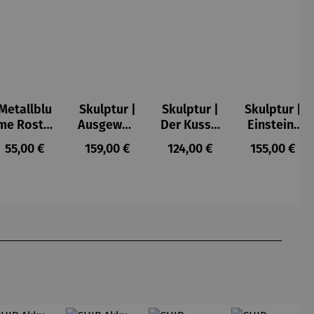
Metallblu
Skulptur |
Skulptur |
Skulptur |
me Rost –
Ausgewog
Der Kuss –
Einstein-
Tilo
enheit –
Gerard
Kopf mit
Regulärer Preis:
Regulärer Preis:
Regulärer Preis:
Regulärer P
55,00 €
159,00 €
124,00 €
155,00 €
Gerard
goldener
Zunge – J.
Nemecek