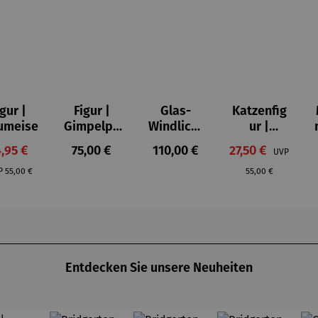
igur |
Figur |
Glas-
Katzenfig
on 5 Sternen
umeise
Gimpelpa
Windlicht
ur |
ar
er mit
Piccoli
rkaufspreis:
Regulärer Preis:
Regulärer Preis:
Verkaufspreis:
,95 €
75,00 €
110,00 €
27,50 €
UVP
Künstlerm
aiutanti -
Regulärer Preis:
Regulärer Preis:
otiven 3er
Rosina
P
55,00 €
55,00 €
Set - Paul
Wachtmei
Klee
ster
Entdecken Sie unsere Neuheiten