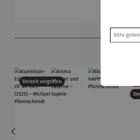
MY LIFE
Laterne –
Picasso –
Tea
(2025) –
Sophie
Animaux
Du
Michael
Pfannsch
midt
Produktgalerie überspringen
Derzeit vergriffen
18
Der