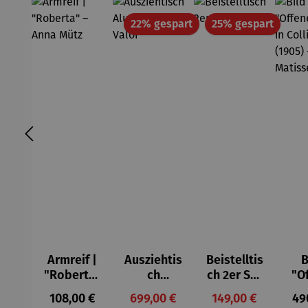
Rabatt
Rabatt
22% gespart
25% gespart
Armreif |
Ausziehtis
Beistelltis
B
"Roberta"
ch
ch 2er Set
"O
– Anna
Aluminium
– Dalias
Fen
Regulärer Preis:
Verkaufspreis:
Verkaufspreis:
Reg
108,00 €
699,00 €
149,00 €
49
Mütz
– Valor
Col