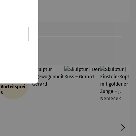
Klappe
Pfannsch
Argenteuil
– Holger
Regulärer Preis:
midt
- Les
Mühlbauer
UVP
139,00 €
coquelico
-
ts à
Gardemin
Argenteuil
(1873) -
Claude
Monet
49,50 €
att
KLUB-
Vorteilsprei
s