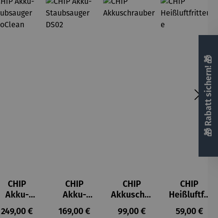
🎁 Rabatt sichern! 🎁
CHIP
CHIP
CHIP
CHIP
Akku-
Akku-
Akkuschra
Heißluftfri
Staubsau
Staubsau
uber
tteuse
s:
Regulärer Preis:
Regulärer Preis:
Regulärer Preis:
Regulärer P
249,00 €
169,00 €
99,00 €
59,00 €
ger
ger DS02