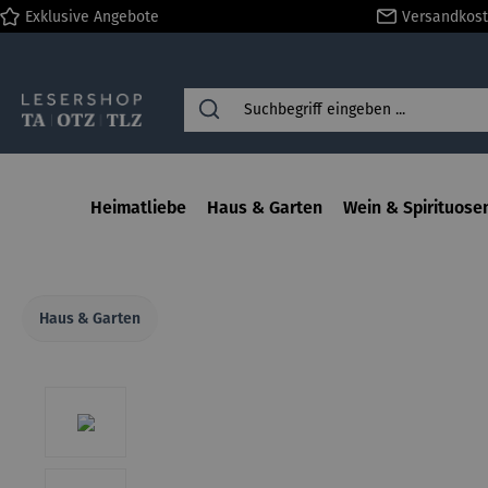
Exklusive Angebote
Versandkost
springen
Zur Hauptnavigation springen
Heimatliebe
Haus & Garten
Wein & Spirituose
Haus & Garten
Bildergalerie überspringen