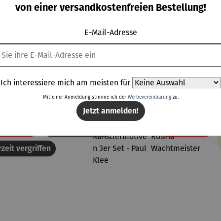
kholz –
Teakholz –
rund –
Verwood
von einer versandkostenfreien Bestellung!
nham
Devon
Milton
E-Mail-Adresse
Topseller aus der Kategorie Dekoration
Ich interessiere mich am meisten für
Mit einer Anmeldung stimme ich der
Werbevereinbarung
zu.
Jetzt anmelden!
Rabatt
Rab
% gespart
Derzeit vergriffen
50% gespart
zeit vergriffen