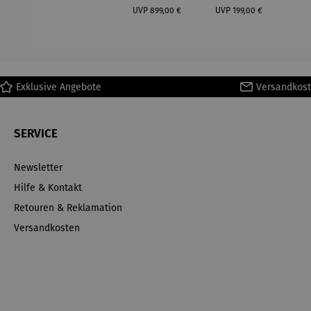
Regulärer Preis:
Regulärer Preis:
(1
UVP
899,00 €
UVP
199,00 €
H
Ma
Exklusive Angebote
Versandkost
SERVICE
Newsletter
Hilfe & Kontakt
Retouren & Reklamation
Versandkosten