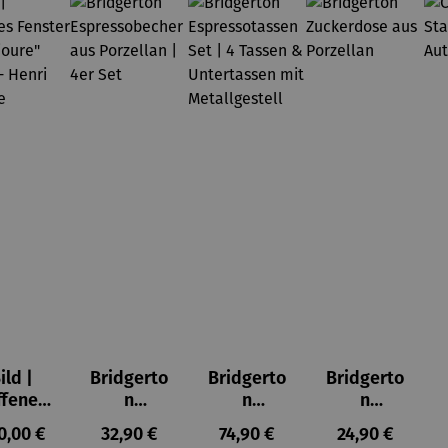
ild |
Bridgerto
Bridgerto
Bridgerto
ffenes
n
n
n
ster in
Espresso
Espressot
Zuckerdo
ulärer Preis:
Regulärer Preis:
Regulärer Preis:
Regulärer Prei
0,00 €
32,90 €
74,90 €
24,90 €
lioure"
becher
assen Set
se aus