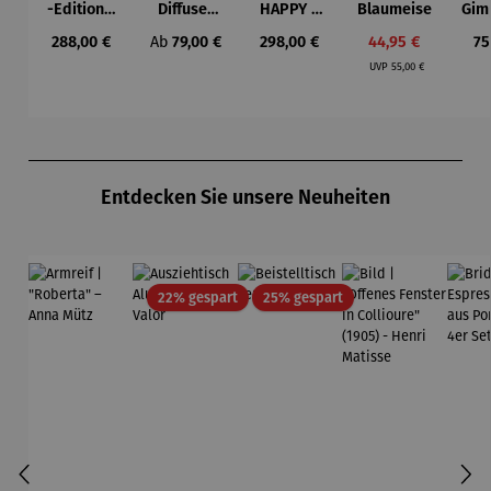
-Edition |
Diffuser
HAPPY –
Blaumeise
Gim
LOVE OF
und
Michael
Regulärer Preis:
Regulärer Preis:
Regulärer Preis:
Verkaufspreis:
Re
288,00 €
Ab
79,00 €
298,00 €
44,95 €
75
MY LIFE
Laterne –
Pfannsch
Regulärer Preis:
(2025) –
Sophie
midt
UVP
55,00 €
Michael
Pfannsch
midt
Produktgalerie überspringen
Entdecken Sie unsere Neuheiten
Rabatt
Rabatt
22% gespart
25% gespart