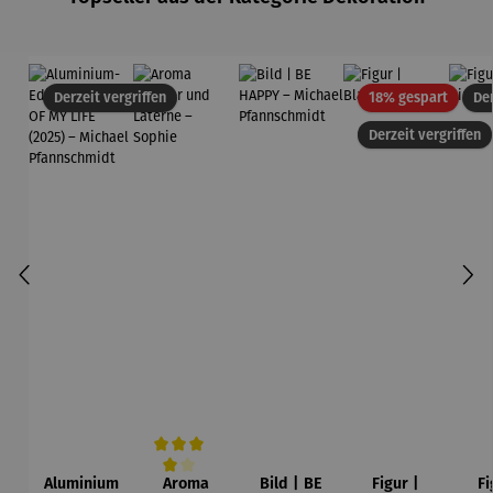
Rabatt
Derzeit vergriffen
18% gespart
Der
Derzeit vergriffen
Aluminium
Aroma
Bild | BE
Figur |
Fi
Durchschnittliche Bewertung von 4 von 5 Sternen