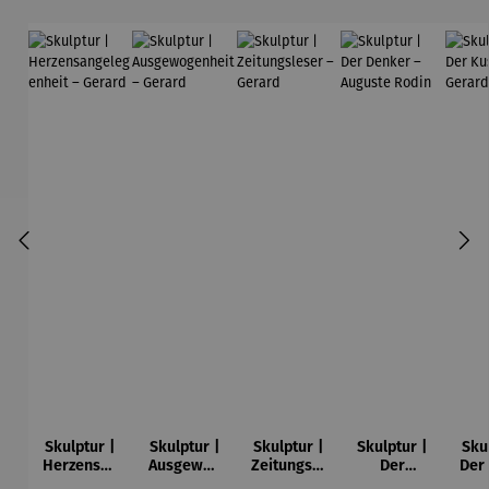
Skulptur |
Skulptur |
Skulptur |
Skulptur |
Sku
Herzensan
Ausgewog
Zeitungsle
Der
Der
gelegenhe
enheit –
ser –
Denker –
Ge