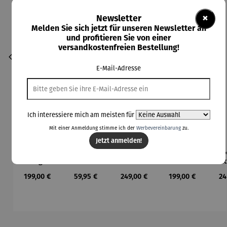
×
Newsletter
Melden Sie sich jetzt für unseren Newsletter an
und profitieren Sie von einer
versandkostenfreien Bestellung!
E-Mail-Adresse
Ich interessiere mich am meisten für
Mit einer Anmeldung stimme ich der
Werbevereinbarung
zu.
Jetzt anmelden!
Bierzapfa
Champagn
Champagn
Champagn
Eis
nlage
erkühler
erkühler
erkühler
Co
aus
MONACO
NIZZA
Regulärer Preis:
Regulärer Preis:
Regulärer Preis:
Regulärer Preis:
Re
199,00 €
59,95 €
249,00 €
199,00 €
24
Edelstahl
Produktgalerie überspringen