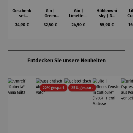
Geschenk
Gin |
Gin |
Höhlenwhi
Li
set
Green
Limettenli
sky | De
Cr
Schnaps |
Horse
kör 0,5 l
Cavo
Lec
Regulärer Preis:
Regulärer Preis:
Regulärer Preis:
Regulärer Preis:
Re
34,90 €
32,50 €
24,90 €
55,90 €
16
Alte
Single
Haselnuss
Malt 0,5 l
Kar
Va
Produktgalerie überspringen
Entdecken Sie unsere Neuheiten
Rabatt
Rabatt
22% gespart
25% gespart