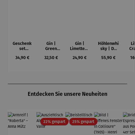
Geschenk
Gin |
Gin |
Höhlenwhi
Li
set
Green
Limettenli
sky | De
Cr
Schnaps |
Horse
kör 0,5 l
Cavo
Lec
Regulärer Preis:
Regulärer Preis:
Regulärer Preis:
Regulärer Preis:
Re
34,90 €
32,50 €
24,90 €
55,90 €
16
Alte
Single
Haselnuss
Malt 0,5 l
Kar
Va
Produktgalerie überspringen
Entdecken Sie unsere Neuheiten
Rabatt
Rabatt
22% gespart
25% gespart