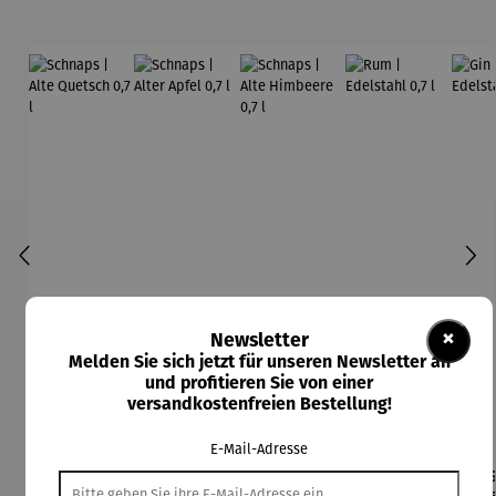
×
Newsletter
Melden Sie sich jetzt für unseren Newsletter an
und profitieren Sie von einer
versandkostenfreien Bestellung!
E-Mail-Adresse
Schnaps |
Schnaps |
Schnaps |
Rum |
G
Alte
Alter Apfel
Alte
Edelstahl
Ede