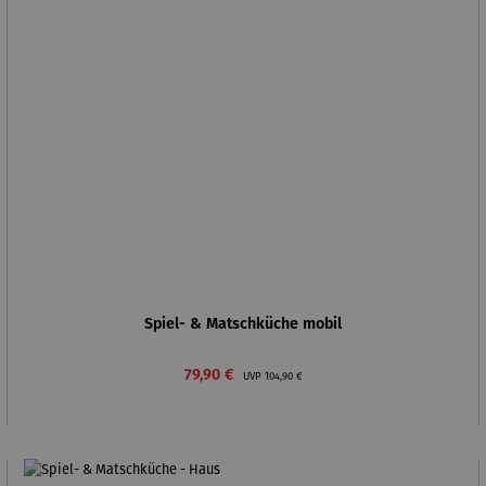
Spiel- & Matschküche mobil
Verkaufspreis:
Regulärer Preis:
79,90 €
UVP
104,90 €