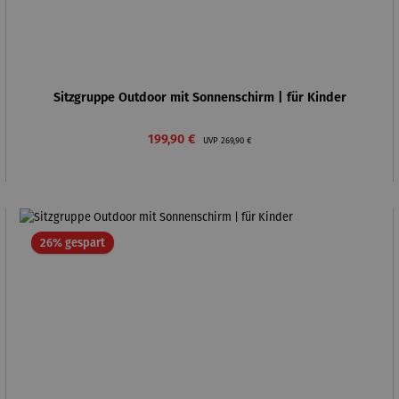
Sitzgruppe Outdoor mit Sonnenschirm | für Kinder
Verkaufspreis:
Regulärer Preis:
199,90 €
UVP
269,90 €
Rabatt
26% gespart