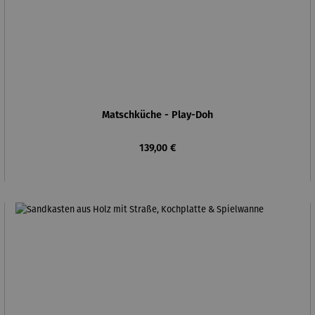
Matschküche - Play-Doh
Regulärer Preis:
139,00 €