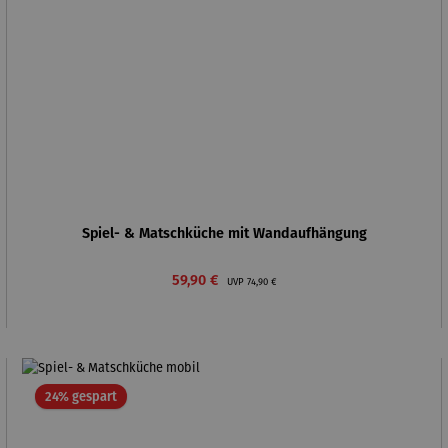
Spiel- & Matschküche mit Wandaufhängung
Verkaufspreis:
Regulärer Preis:
59,90 €
UVP
74,90 €
Rabatt
24% gespart