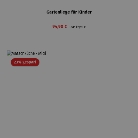
Gartenliege für Kinder
Verkaufspreis:
Regulärer Preis:
94,90 €
UVP
119,90 €
Rabatt
23% gespart