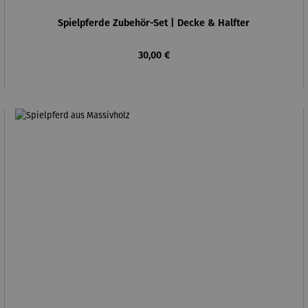
Spielpferde Zubehör-Set | Decke & Halfter
Regulärer Preis:
30,00 €