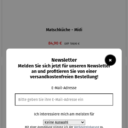
Matschküche - Midi
Verkaufspreis:
Regulärer Preis:
84,90 €
UVP
109,90 €
×
Newsletter
Melden Sie sich jetzt für unseren Newsletter
an und profitieren Sie von einer
Rabatt
versandkostenfreien Bestellung!
20% gespart
E-Mail-Adresse
Ich interessiere mich am meisten für
Mit einer Anmeldung stimme ich der
Werbevereinbarung
zu.