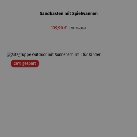
Sandkasten mit Spielwannen
Verkaufspreis:
Regulärer Preis:
139,90 €
UVP
184,90 €
Rabatt
26% gespart