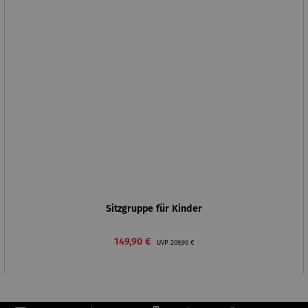
Sitzgruppe für Kinder
Verkaufspreis:
Regulärer Preis:
149,90 €
UVP
209,90 €