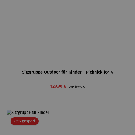
Sitzgruppe Outdoor für Kinder - Picknick for 4
Verkaufspreis:
Regulärer Preis:
129,90 €
UVP
169,90 €
Rabatt
29% gespart