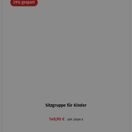
Rabatt
29% gespart
Sitzgruppe für Kinder
Verkaufspreis:
Regulärer Preis:
149,90 €
UVP
209,90 €