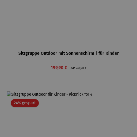
Sitzgruppe Outdoor mit Sonnenschirm | für Kinder
Verkaufspreis:
Regulärer Preis:
199,90 €
UVP
269,90 €
Rabatt
24% gespart