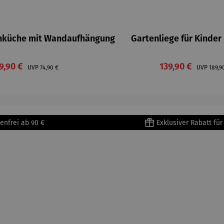
chküche mit Wandaufhängung
Gartenliege für Kinder 
erkaufspreis:
Verkaufspreis:
9,90 €
Regulärer Preis:
139,90 €
Regul
UVP
74,90 €
UVP
189,9
enfrei ab 90 €
Exklusiver Rabatt fü