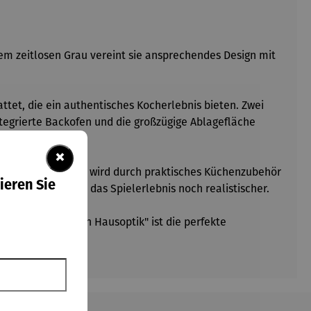
inem zeitlosen Grau vereint sie ansprechendes Design mit
attet, die ein authentisches Kocherlebnis bieten. Zwei
tegrierte Backofen und die großzügige Ablagefläche
×
m Freien. Die Küche wird durch praktisches Küchenzubehör
ieren Sie
sserhahn machen das Spielerlebnis noch realistischer.
 & Matschküche in Hausoptik" ist die perfekte