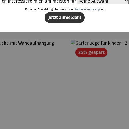
Ich interessiere mich am meisten für
Mit einer Anmeldung stimme ich der
Werbevereinbarung
zu.
Jetzt anmelden!
Weitere Produkte
att
Rabatt
26% gespart