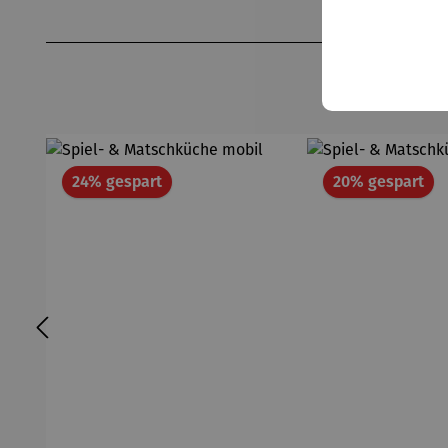
Produktgalerie überspringen
Rabatt
Rab
24% gespart
20% gespart