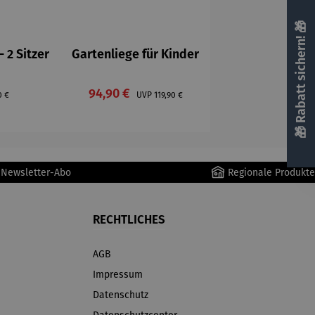
🎁 Rabatt sichern! 🎁
- 2 Sitzer
Gartenliege für Kinder
Verkaufspreis:
ärer Preis:
94,90 €
Regulärer Preis:
0 €
UVP
119,90 €
r Newsletter-Abo
Regionale Produkte
RECHTLICHES
AGB
Impressum
Datenschutz