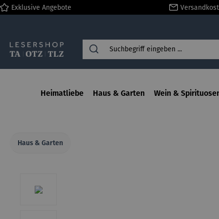
Exklusive Angebote
Versandkost
springen
Zur Hauptnavigation springen
Heimatliebe
Haus & Garten
Wein & Spirituose
Haus & Garten
Bildergalerie überspringen