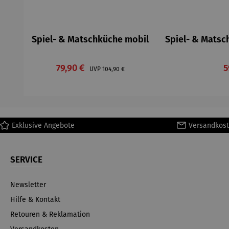
Spiel- & Matschküche mobil
Spiel- & Mats
Verkaufspreis:
V
79,90 €
Regulärer Preis:
5
UVP
104,90 €
Exklusive Angebote
Versandkost
SERVICE
Newsletter
Hilfe & Kontakt
Retouren & Reklamation