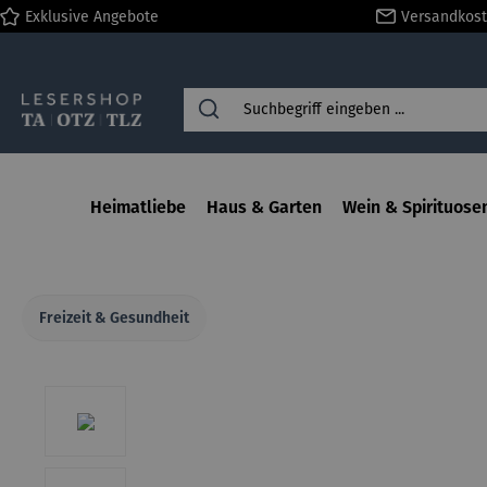
Exklusive Angebote
Versandkost
springen
Zur Hauptnavigation springen
Heimatliebe
Haus & Garten
Wein & Spirituose
Freizeit & Gesundheit
Bildergalerie überspringen