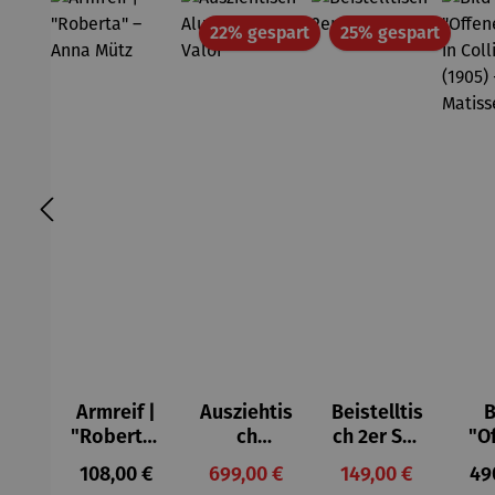
Rabatt
Rabatt
22% gespart
25% gespart
Armreif |
Ausziehtis
Beistelltis
B
"Roberta"
ch
ch 2er Set
"O
– Anna
Aluminium
– Dalias
Fen
Regulärer Preis:
Verkaufspreis:
Verkaufspreis:
Reg
108,00 €
699,00 €
149,00 €
49
Mütz
– Valor
Col