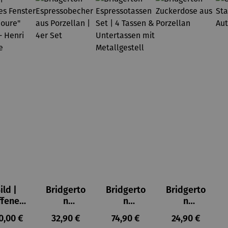
ild |
Bridgerto
Bridgerto
Bridgerto
ffenes
n
n
n
ster in
Espresso
Espressot
Zuckerdo
ulärer Preis:
Regulärer Preis:
Regulärer Preis:
Regulärer Prei
0,00 €
32,90 €
74,90 €
24,90 €
lioure"
becher
assen Set
se aus