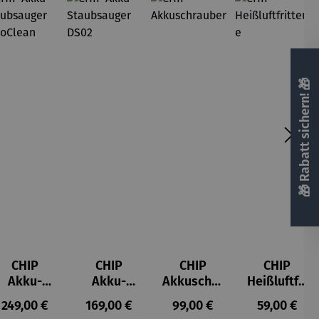
🎁 Rabatt sichern! 🎁
CHIP
CHIP
CHIP
CHIP
Akku-
Akku-
Akkuschra
Heißluftfri
Staubsau
Staubsau
uber
tteuse
s:
Regulärer Preis:
Regulärer Preis:
Regulärer Preis:
Regulärer P
249,00 €
169,00 €
99,00 €
59,00 €
ger
ger DS02