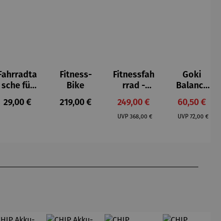
Fahrradta
Fitness-
Fitnessfah
Goki
sche für
Bike
rrad -
Balance
Lenker
faltbar
Board |
s:
Regulärer Preis:
Regulärer Preis:
Verkaufspreis:
Verkaufspr
29,00 €
219,00 €
249,00 €
60,50 €
Wave
Regulärer Preis:
Regulärer P
UVP
368,00 €
UVP
72,00 €