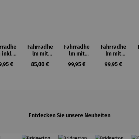
rradhe
Fahrradhe
Fahrradhe
Fahrradhe
 inkl.
lm mit
lm mit
lm mit
SOS-
Beleuchtu
Visier,
Visier,
gulärer Preis:
Regulärer Preis:
Regulärer Preis:
Regulärer Prei
9,95 €
85,00 €
99,95 €
99,95 €
larm,
ng, Blinker
Bremslich
Bremslich
nker &
&
t und SOS-
t und SOS-
mslich
Bremslich
Alarm –
Alarm –
t
t
LIVALL L23
LIVALL L23
gelb
Entdecken Sie unsere Neuheiten