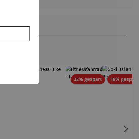
Rabatt
32% gespart
16% gespart