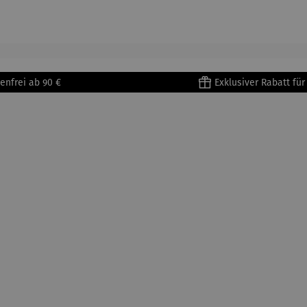
905) -
aus
| 4 Tassen
Porzellan
enri
Porzellan
&
tisse
| 4er Set
Untertass
en mit
Metallges
enfrei ab 90 €
Exklusiver Rabatt fü
tell