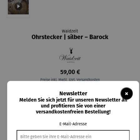
Waidzeit
Ohrstecker | silber – Barock
59,00 €
Preise inkl. MwSt. zzgl. Versandkosten
×
Newsletter
Lieferzeit: 5-7 Tage
Melden Sie sich jetzt für unseren Newsletter an
und profitieren Sie von einer
In den Warenkorb
versandkostenfreien Bestellung!
E-Mail-Adresse