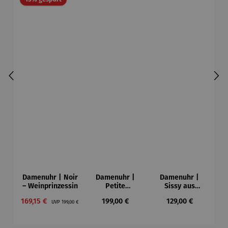
Damenuhr | Noir
Damenuhr |
Damenuhr |
– Weinprinzessin
Petite
Sissy aus
Bronze
Olivenholz
Verkaufspreis:
Regulärer Preis:
Regulärer Preis:
Regulärer Preis:
169,15 €
199,00 €
129,00 €
UVP
199,00 €