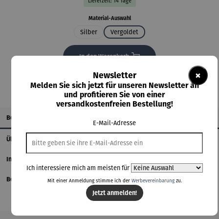
Lieferzeit: 14 Tage
auswählen
Material-Auswahl
Silber
Vergoldet
In den Warenkorb
×
Newsletter
Melden Sie sich jetzt für unseren Newsletter an
und profitieren Sie von einer
versandkostenfreien Bestellung!
Beschreibung
E-Mail-Adresse
Über den Künstler
Informationen zum Hersteller
Ich interessiere mich am meisten für
Bewertungen
Mit einer Anmeldung stimme ich der
Werbevereinbarung
zu.
Jetzt anmelden!