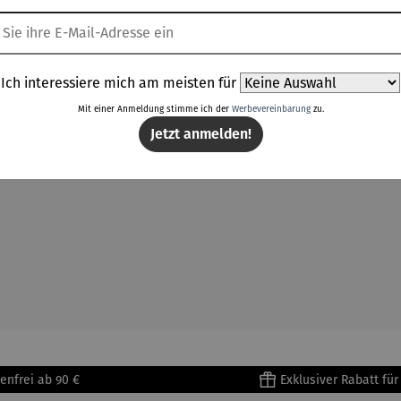
k
hmucksteinen sowie mit 24 Karat Echtgoldauflage versehenem 
Ich interessiere mich am meisten für
Mit einer Anmeldung stimme ich der
Werbevereinbarung
zu.
luss.
Jetzt anmelden!
enfrei ab 90 €
Exklusiver Rabatt fü