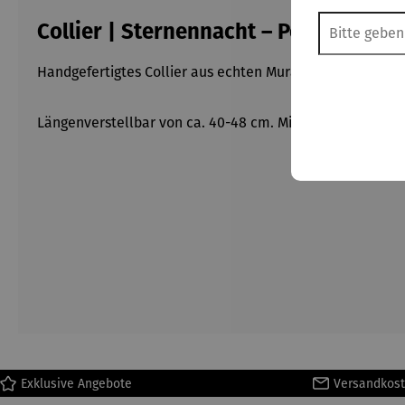
Collier | Sternennacht – Petra Wasza
Handgefertigtes Collier aus echten Muranoglas- und Sc
Längenverstellbar von ca. 40-48 cm. Mit Karabinerversch
Exklusive Angebote
Versandkost