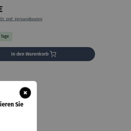
€
St. zzgl. Versandkosten
3 Tage
In den Warenkorb
×
ieren Sie