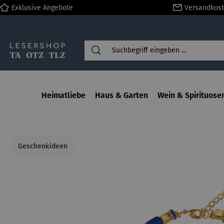
Exklusive Angebote
Versandkost
springen
Zur Hauptnavigation springen
Heimatliebe
Haus & Garten
Wein & Spirituose
Geschenkideen
Bildergalerie überspringen