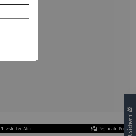
Messing.
🎁 Rabatt sichern! 🎁
r Newsletter-Abo
Regionale Produkte