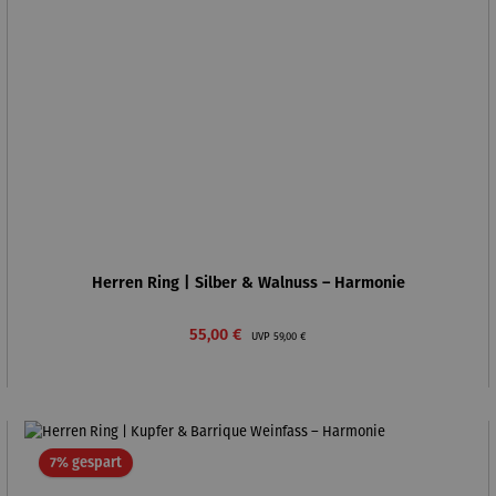
Herren Ring | Silber & Walnuss – Harmonie
Verkaufspreis:
Regulärer Preis:
55,00 €
UVP
59,00 €
Rabatt
7% gespart