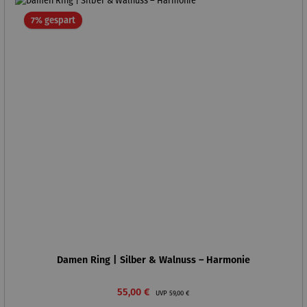
Rabatt
7% gespart
Damen Ring | Silber & Walnuss – Harmonie
Verkaufspreis:
Regulärer Preis:
55,00 €
UVP
59,00 €