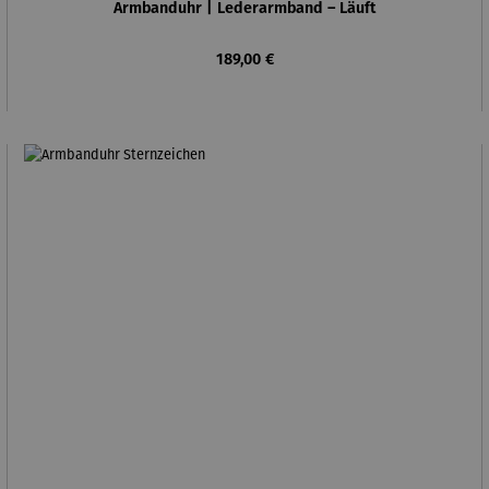
Armbanduhr | Lederarmband – Läuft
Regulärer Preis:
189,00 €