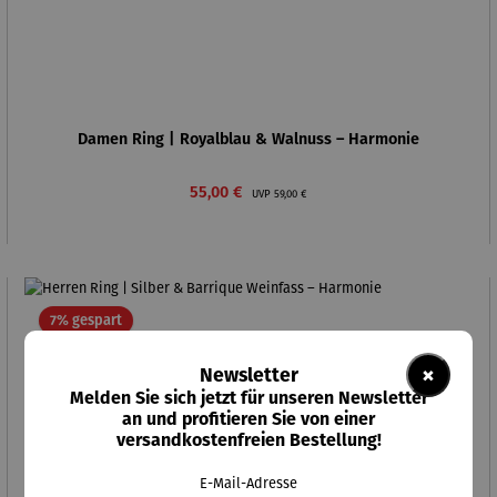
Damen Ring | Royalblau & Walnuss – Harmonie
Verkaufspreis:
Regulärer Preis:
55,00 €
UVP
59,00 €
Rabatt
7% gespart
×
Newsletter
Melden Sie sich jetzt für unseren Newsletter
an und profitieren Sie von einer
versandkostenfreien Bestellung!
E-Mail-Adresse