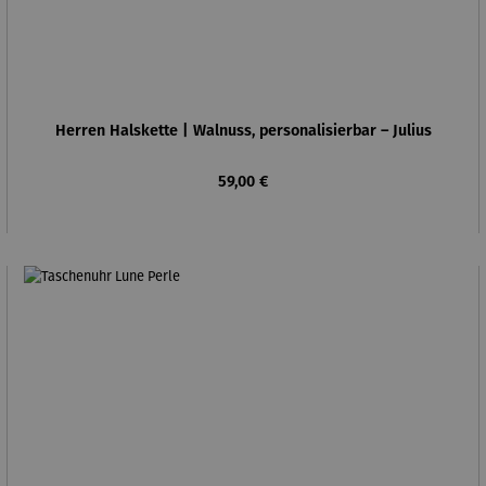
Herren Halskette | Walnuss, personalisierbar – Julius
Regulärer Preis:
59,00 €