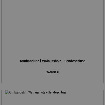
Armbanduhr | Walnussholz – Sendeschluss
Regulärer Preis:
249,00 €