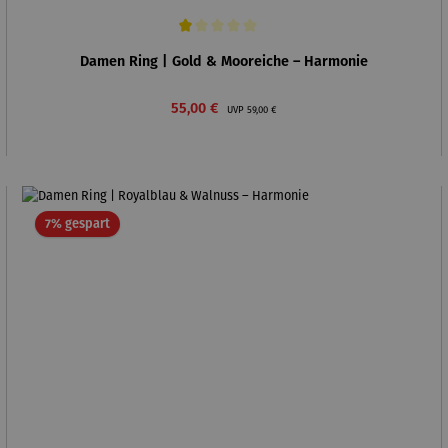
Durchschnittliche Bewertung von 1 von 5 Sternen
Damen Ring | Gold & Mooreiche – Harmonie
Verkaufspreis:
Regulärer Preis:
55,00 €
UVP
59,00 €
Rabatt
7% gespart