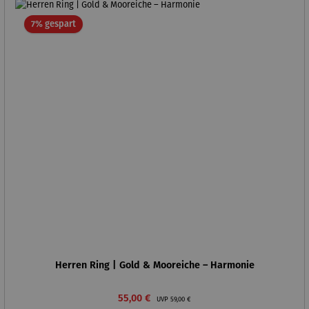
Rabatt
7% gespart
Herren Ring | Gold & Mooreiche – Harmonie
Verkaufspreis:
Regulärer Preis:
55,00 €
UVP
59,00 €