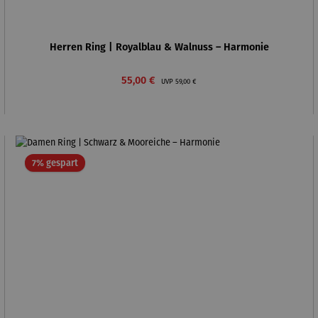
Herren Ring | Royalblau & Walnuss – Harmonie
Verkaufspreis:
Regulärer Preis:
55,00 €
UVP
59,00 €
Rabatt
7% gespart