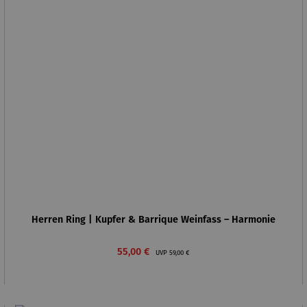
Herren Ring | Kupfer & Barrique Weinfass – Harmonie
Verkaufspreis:
Regulärer Preis:
55,00 €
UVP
59,00 €