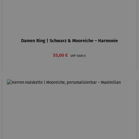
Damen Ring | Schwarz & Mooreiche – Harmonie
Verkaufspreis:
Regulärer Preis:
55,00 €
UVP
59,00 €