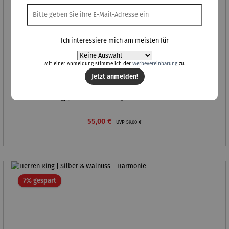
Ich interessiere mich am meisten für
Mit einer Anmeldung stimme ich der
Werbevereinbarung
zu.
Jetzt anmelden!
Herren Ring | Silber & Barrique Weinfass – Harmonie
Verkaufspreis:
Regulärer Preis:
55,00 €
UVP
59,00 €
Rabatt
7% gespart