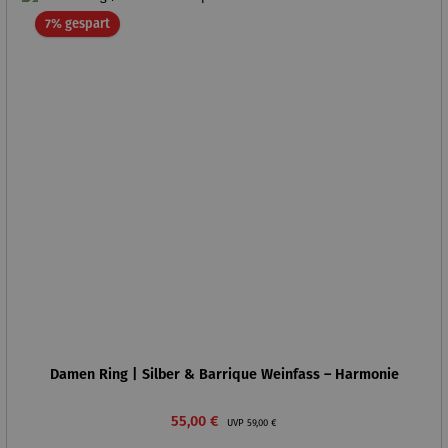
Rabatt
7% gespart
Damen Ring | Silber & Barrique Weinfass – Harmonie
Verkaufspreis:
Regulärer Preis:
55,00 €
UVP
59,00 €