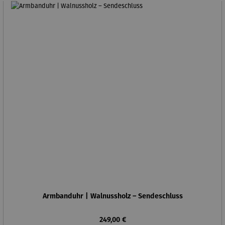
Armbanduhr | Walnussholz – Sendeschluss
Regulärer Preis:
249,00 €