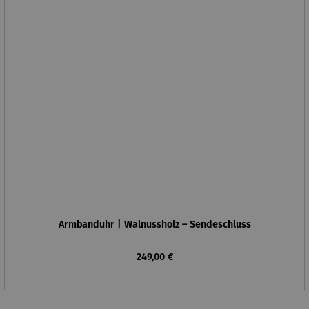
Armbanduhr | Walnussholz – Sendeschluss
Regulärer Preis:
249,00 €