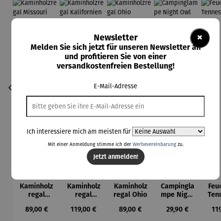
×
Newsletter
Melden Sie sich jetzt für unseren Newsletter an
und profitieren Sie von einer
versandkostenfreien Bestellung!
E-Mail-Adresse
Ich interessiere mich am meisten für
Mit einer Anmeldung stimme ich der
Werbevereinbarung
zu.
Jetzt anmelden!
Kaminholz
Kaminholz
Kaminholz
Campingla
Feu
regal
regal
regal Ohio
mpe Night
Ten
Missouri
Kalifornie
Owl
Regulärer Preis:
Regulärer Preis:
Regulärer Preis:
Regulärer Preis:
Reg
89,00 €
119,00 €
89,00 €
29,90 €
11
n