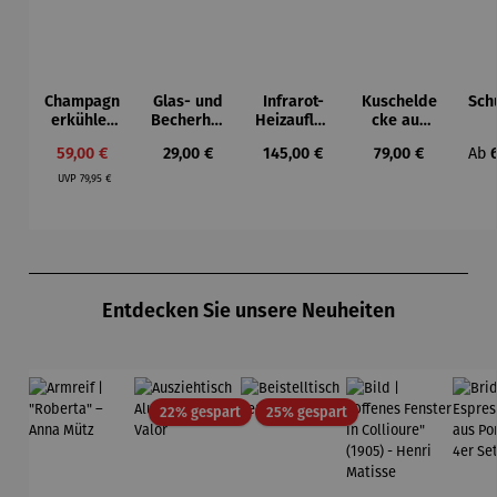
Champagn
Glas- und
Infrarot-
Kuschelde
Sch
erkühler
Becherhal
Heizauflag
cke aus
für
ter
e
Acryl
Str
Verkaufspreis:
Regulärer Preis:
Regulärer Preis:
Regulärer Preis:
Regu
59,00 €
29,00 €
145,00 €
79,00 €
Ab
Strandkör
b 
Regulärer Preis:
be
Pr
UVP
79,95 €
Produktgalerie überspringen
Entdecken Sie unsere Neuheiten
Rabatt
Rabatt
22% gespart
25% gespart