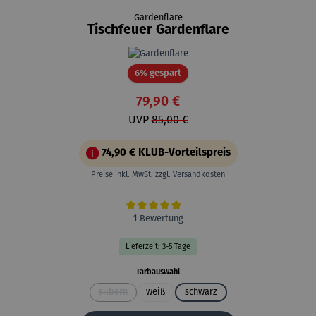
Gardenflare
Tischfeuer Gardenflare
Rabatt
6% gespart
79,90 €
UVP
85,00 €
74,90 €
KLUB-Vorteilspreis
Preise inkl. MwSt. zzgl. Versandkosten
Durchschnittliche Bewertung von 5 von 5 Sternen
1 Bewertung
Lieferzeit: 3-5 Tage
auswählen
Farbauswahl
silbern
weiß
schwarz
(Diese Option ist zurzeit nicht verfügbar.)