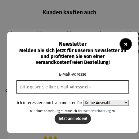
Kunden kauften auch
Rabatt
Derzeit vergriffen
18% gespart
Der
×
Newsletter
Melden Sie sich jetzt für unseren Newsletter an
Derzeit vergriffen
und profitieren Sie von einer
versandkostenfreien Bestellung!
E-Mail-Adresse
Ich interessiere mich am meisten für
Mit einer Anmeldung stimme ich der
Werbevereinbarung
zu.
Jetzt anmelden!