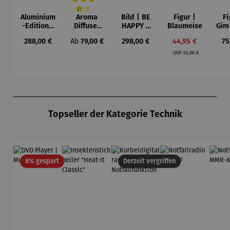
Aluminium
Aroma
Bild | BE
Figur |
Fi
Durchschnittliche Bewertung von 4 von 5 Sternen
-Edition |
Diffuser
HAPPY –
Blaumeise
Gim
LOVE OF
und
Michael
Regulärer Preis:
Regulärer Preis:
Regulärer Preis:
Verkaufspreis:
Re
288,00 €
Ab
79,00 €
298,00 €
44,95 €
75
MY LIFE
Laterne –
Pfannsch
Regulärer Preis:
(2025) –
Sophie
midt
UVP
55,00 €
Michael
Pfannsch
midt
Produktgalerie überspringen
Topseller der Kategorie Technik
Rabatt
8% gespart
Derzeit vergriffen