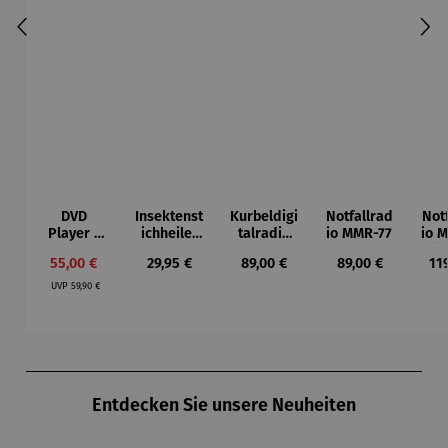
DVD
Insektenst
Kurbeldigi
Notfallrad
Not
Player |
ichheiler
talradio
io MMR-77
io 
Muse M-
"Heat-It
mit ASA
(U
Verkaufspreis:
Regulärer Preis:
Regulärer Preis:
Regulärer Preis:
Reg
55,00 €
29,95 €
89,00 €
89,00 €
11
55 DV
Classic"
Notfallfun
Regulärer Preis:
ktion
UVP
59,90 €
Produktgalerie überspringen
Entdecken Sie unsere Neuheiten