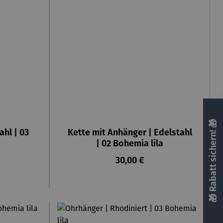
🎁 Rabatt sichern! 🎁
ahl | 03
Kette mit Anhänger | Edelstahl
| 02 Bohemia lila
reis:
Regulärer Preis:
30,00 €