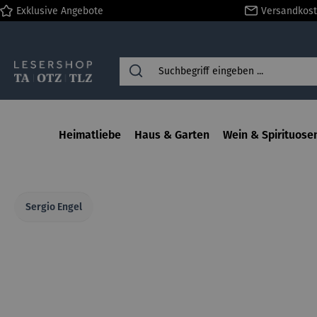
Exklusive Angebote
Versandkost
springen
Zur Hauptnavigation springen
Heimatliebe
Haus & Garten
Wein & Spirituose
Sergio Engel