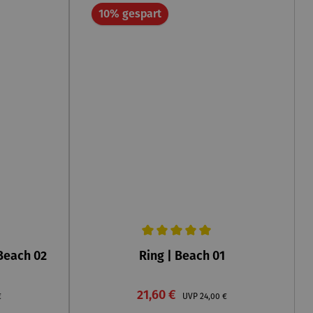
Rabatt
10% gespart
Durchschnittliche Bewertung von 5 von 5 St
Beach 02
Ring | Beach 01
Verkaufspreis:
er Preis:
21,60 €
Regulärer Preis:
€
UVP
24,00 €