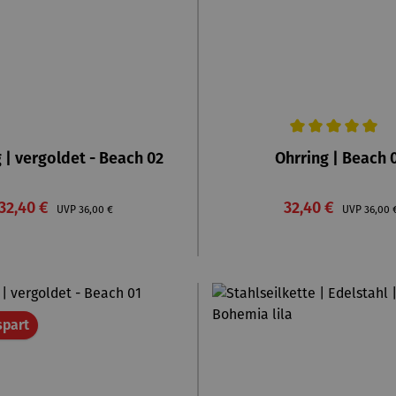
Durchschnittliche Bewertu
 | vergoldet - Beach 02
Ohrring | Beach 
Verkaufspreis:
Verkaufspreis:
32,40 €
Regulärer Preis:
32,40 €
Regulä
UVP
36,00 €
UVP
36,00 
Rabatt
spart