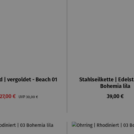
 | vergoldet - Beach 01
Stahlseilkette | Edelst
Bohemia lila
Verkaufspreis:
Regulärer P
27,00 €
Regulärer Preis:
39,00 €
UVP
30,00 €