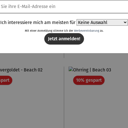
Ich interessiere mich am meisten für
| vergoldet - Beach 03
Ohrring | Beach 
Mit einer Anmeldung stimme ich der
Werbevereinbarung
zu.
Jetzt anmelden!
Verkaufspreis:
Verkaufspreis:
32,60 €
Regulärer Preis:
27,00 €
Regulär
UVP
36,00 €
UVP
30,00 
Rabatt
Rabatt
spart
10% gespart