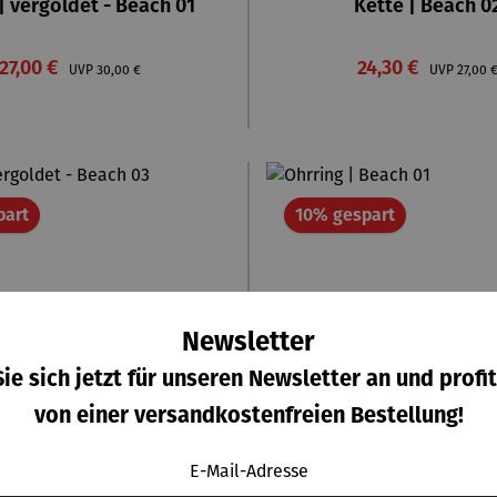
| vergoldet - Beach 01
Kette | Beach 0
Verkaufspreis:
Verkaufspreis:
27,00 €
Regulärer Preis:
24,30 €
Regulä
UVP
30,00 €
UVP
27,00 
Rabatt
Rabatt
part
10% gespart
Newsletter
ie sich jetzt für unseren Newsletter an und profit
von einer versandkostenfreien Bestellung!
E-Mail-Adresse