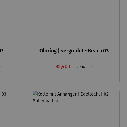
ng von 5 von 5 Sternen
03
Ohrring | vergoldet - Beach 03
Verkaufspreis:
rer Preis:
32,40 €
Regulärer Preis:
€
UVP
36,00 €