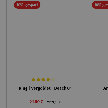
Rabatt
10% gespart
10% ge
Durchschnittliche Bewertung von 4 von 5 Sternen
Durchschn
Ring | Vergoldet - Beach 01
Ar
Verkaufspreis:
21,60 €
Regulärer Preis:
UVP
24,00 €