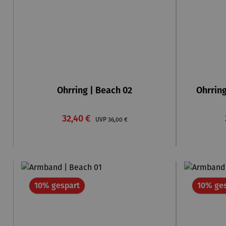
Ohrring | Beach 02
Ohrring
Verkaufspreis:
32,40 €
Regulärer Preis:
UVP
36,00 €
Rabatt
10% gespart
10% ge