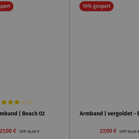
Rabatt
Rabatt
spart
10% gespart
ittliche Bewertung von 3 von 5 Sternen
mband | Beach 02
Armband | vergoldet - 
Verkaufspreis:
Verkaufspreis:
27,00 €
Regulärer Preis:
27,00 €
Regulär
UVP
30,00 €
UVP
30,00 