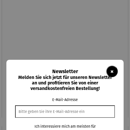
×
Newsletter
Melden Sie sich jetzt für unseren Newsletter
an und profitieren Sie von einer
versandkostenfreien Bestellung!
Red Bull Racing E-Scooter RS 900
E-Mail-Adresse
Verkaufspreis:
Regulärer Preis:
349,00 €
UVP
1.099,00 €
Ich interessiere mich am meisten für