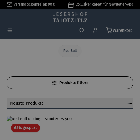
Versandkostenfrei ab 90 €
Exklusiver Rabatt für Newsletter-Abo
alt springen
Warenkorb
Red Bull
Produkte filtern
Rabatt
68% gespart