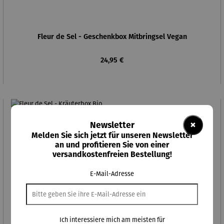
Fleur de Sel - Geschenkbox Mitbringsel Vegan
Regulärer Preis:
24,95 €
×
Newsletter
Melden Sie sich jetzt für unseren Newsletter
an und profitieren Sie von einer
versandkostenfreien Bestellung!
E-Mail-Adresse
Ich interessiere mich am meisten für