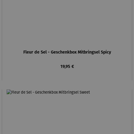
Fleur de Sel - Geschenkbox Mitbringsel Spicy
Regulärer Preis:
19,95 €