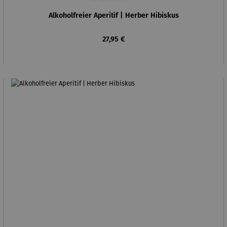
Durchschnittliche Bewertung von 5 von 5 Sternen
Alkoholfreier Aperitif | Herber Hibiskus
Regulärer Preis:
27,95 €