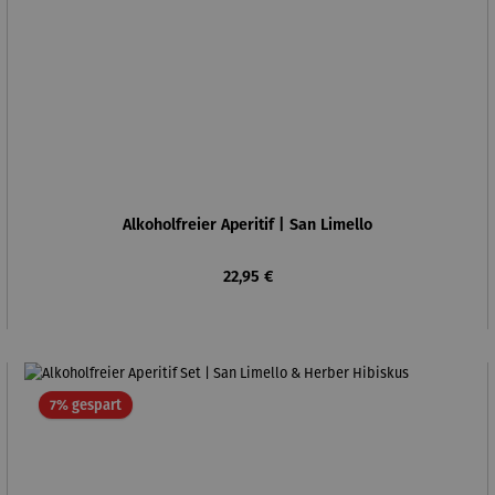
Alkoholfreier Aperitif | San Limello
Regulärer Preis:
22,95 €
Rabatt
7% gespart