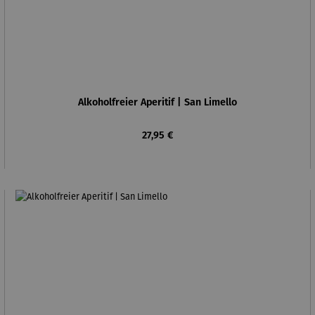
Alkoholfreier Aperitif | San Limello
Regulärer Preis:
27,95 €