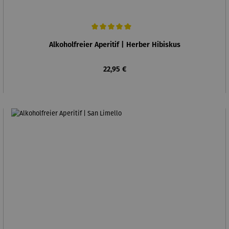
Durchschnittliche Bewertung von 5 von 5 Sternen
Alkoholfreier Aperitif | Herber Hibiskus
Regulärer Preis:
22,95 €