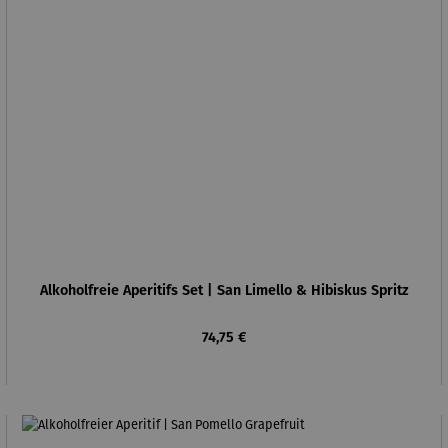
Alkoholfreie Aperitifs Set | San Limello & Hibiskus Spritz
Regulärer Preis:
74,75 €