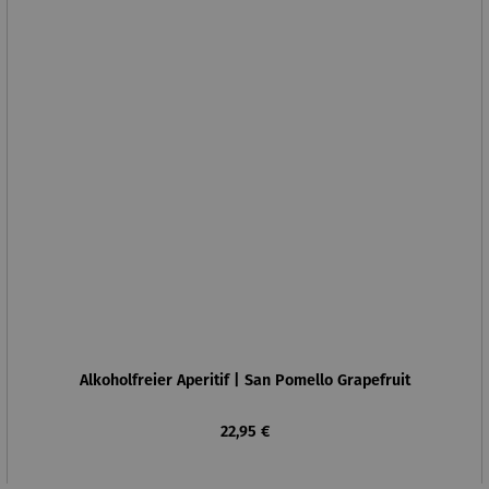
Alkoholfreier Aperitif | San Pomello Grapefruit
Regulärer Preis:
22,95 €