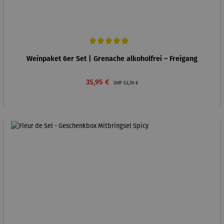
Durchschnittliche Bewertung von 5 von 5 Sternen
Weinpaket 6er Set | Grenache alkoholfrei – Freigang
Verkaufspreis:
Regulärer Preis:
35,95 €
UVP
53,70 €