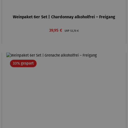
Weinpaket 6er Set | Chardonnay alkoholfrei – Freigang
Verkaufspreis:
Regulärer Preis:
39,95 €
UVP
53,70 €
Rabatt
33% gespart