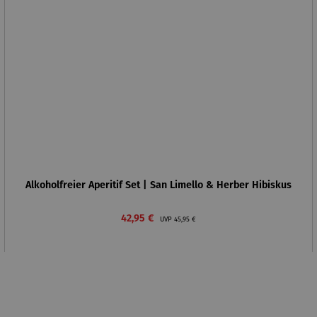
Alkoholfreier Aperitif Set | San Limello & Herber Hibiskus
Verkaufspreis:
Regulärer Preis:
42,95 €
UVP
45,95 €