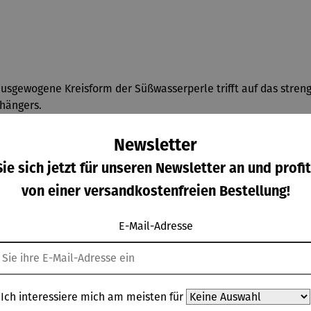
 ausgewogene Kreisform der Süßwasserperle trifft auf das stre
hängers.
 46 cm. Format Anhänger 2,5 x 2 cm (H/B).
Newsletter
ie sich jetzt für unseren Newsletter an und profit
von einer versandkostenfreien Bestellung!
E-Mail-Adresse
Ich interessiere mich am meisten für