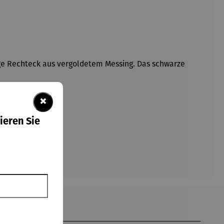
nge Rechteck aus vergoldetem Messing. Das schwarze
×
ieren Sie