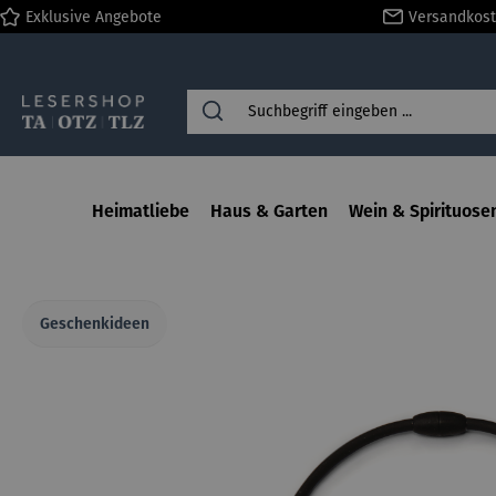
Exklusive Angebote
Versandkost
springen
Zur Hauptnavigation springen
Heimatliebe
Haus & Garten
Wein & Spirituose
Geschenkideen
Bildergalerie überspringen