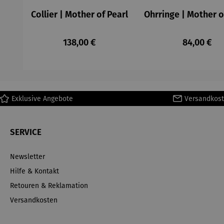
Collier | Mother of Pearl
Ohrringe | Mother o
Regulärer Preis:
Regulärer 
138,00 €
84,00 €
Exklusive Angebote
Versandkost
SERVICE
Newsletter
Hilfe & Kontakt
Retouren & Reklamation
Versandkosten