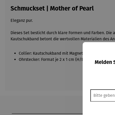
Schmuckset | Mother of Pearl
Eleganz pur.
Dieses Set besticht durch klare Formen und Farben. Die
Kautschukband betont die wertvollen Materialien des An
Collier: Kautschukband mit Magnetverschluss. Länge
Ohrstecker: Format je 2 x 1 cm (H/B).
Melden S
Produktgalerie überspringen