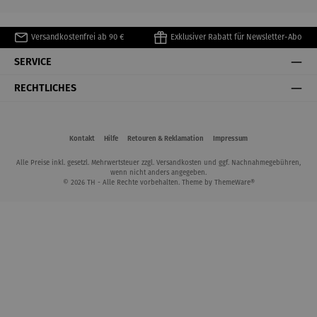
Versandkostenfrei ab 90 €
Exklusiver Rabatt für Newsletter-Abo
SERVICE
RECHTLICHES
Kontakt
Hilfe
Retouren & Reklamation
Impressum
Alle Preise inkl. gesetzl. Mehrwertsteuer zzgl.
Versandkosten
und ggf. Nachnahmegebühren,
wenn nicht anders angegeben.
© 2026 TH - Alle Rechte vorbehalten. Theme by
ThemeWare®