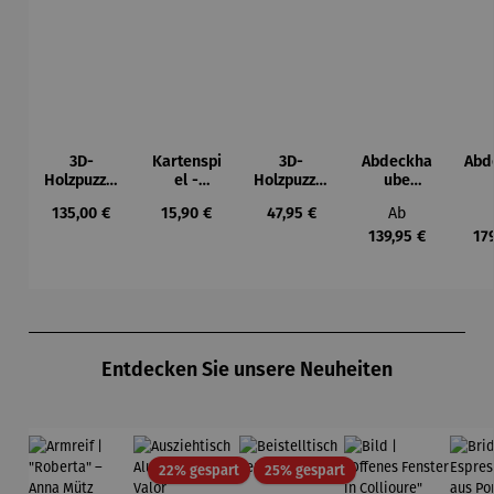
3D-
Kartenspi
3D-
Abdeckha
Abd
Holzpuzzle
el -
Holzpuzzle
ube
- Set
Mahlzeit
Eulen-
Wohnwag
Woh
Regulärer Preis:
Regulärer Preis:
Regulärer Preis:
Regulärer Prei
135,00 €
15,90 €
47,95 €
Ab
Weltkarte
Pendeluhr
en
139,95 €
17
Produktgalerie überspringen
Entdecken Sie unsere Neuheiten
Rabatt
Rabatt
22% gespart
25% gespart