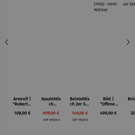
Armreif |
Ausziehtis
Beistelltis
Bild |
Bri
"Roberta"
ch
ch 2er Set
"Offenes
– Anna
Aluminium
– Dalias
Fenster in
Esp
Regulärer Preis:
Verkaufspreis:
Verkaufspreis:
Regulärer Preis:
Re
108,00 €
699,00 €
149,00 €
490,00 €
32
Mütz
– Valor
Collioure"
ech
Regulärer Preis:
Regulärer Preis:
(1905) -
Por
UVP
899,00 €
UVP
199,00 €
Henri
| 4
Matisse