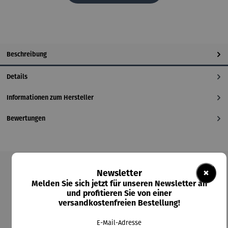
Beschreibung
Details
Informationen zum Hersteller
Bewertungen
×
Newsletter
Produktgalerie überspringen
Melden Sie sich jetzt für unseren Newsletter an
und profitieren Sie von einer
Kunden kauften auch
versandkostenfreien Bestellung!
E-Mail-Adresse